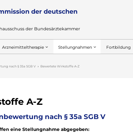
mmission der deutschen
achausschuss der Bundesärztekammer
Arzneimitteltherapie
Stellungnahmen
Fortbildung
tung nach § 35a SGB V
Bewertete Wirkstoffe A-Z
toffe A-Z
nbewertung nach § 35a SGB V
offen eine Stellungnahme abgegeben: