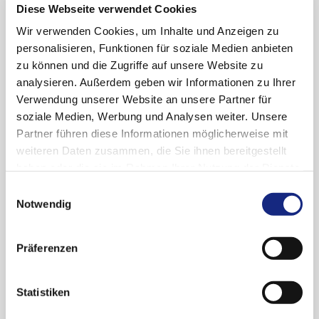
Diese Webseite verwendet Cookies
(Stand: Mai 2021)
Wir verwenden Cookies, um Inhalte und Anzeigen zu
Erwachsene mit schubförmiger Multipler
personalisieren, Funktionen für soziale Medien anbieten
Sklerose (RMS) mit aktiver Erkrankung, definiert
zu können und die Zugriffe auf unsere Website zu
durch klinischen Befund oder Bildgebung.
analysieren. Außerdem geben wir Informationen zu Ihrer
Verwendung unserer Website an unsere Partner für
soziale Medien, Werbung und Analysen weiter. Unsere
Stellungnahmen der AkdÄ
Partner führen diese Informationen möglicherweise mit
weiteren Daten zusammen, die Sie ihnen bereitgestellt
haben oder die sie im Rahmen Ihrer Nutzung der Dienste
Nutzenbewertungs-
Anwendungsgebiet
Stellungnahme
Verfahren
der AkdÄ
Verbindlich sind die
gesammelt haben. Sie geben Einwilligung zu unseren
Einwilligungsauswahl
(Beginn)
Angaben
(Stand)
Cookies, wenn Sie unsere Webseite weiterhin
Notwendig
der Fachinformation.
nutzen.
Datenschutzerklärung
|
Impressum
schubförmige
Erstbewertung
PDF
Präferenzen
Multiple Sklerose
(06.10.2021)
(RMS)
(15.06.2021)
Statistiken
Fazit der AkdÄ
(Über den Zusatznutzen beschließt der G-BA.)