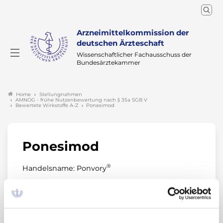
Arzneimittelkommission der
deutschen Ärzteschaft
Wissenschaftlicher Fachausschuss der
Bundesärztekammer
Stellungnahmen
Home
AMNOG - frühe Nutzenbewertung nach § 35a SGB V
Bewertete Wirkstoffe A-Z
Ponesimod
Ponesimod
®
Handelsname: Ponvory
Anwendungsgebiet