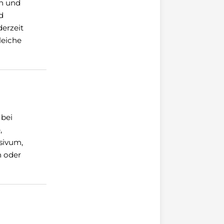
en und
d
derzeit
leiche
 bei
,
sivum,
n oder