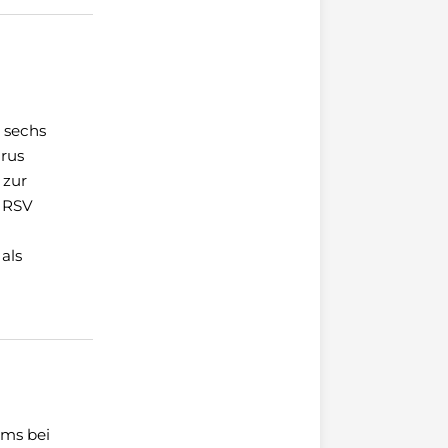
 sechs
irus
 zur
h RSV
als
ems bei