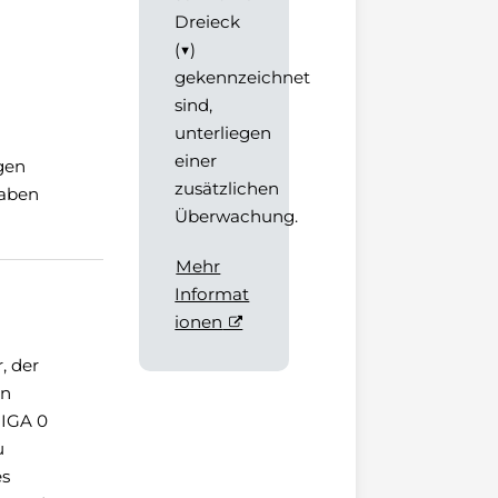
Dreieck
(▼)
gekennzeichnet
sind,
unterliegen
einer
gen
zusätzlichen
haben
Überwachung.
Mehr
Informat
ionen
, der
en
 IGA 0
u
es