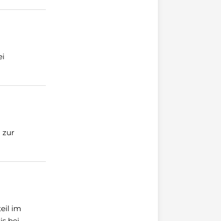
ei
 zur
eil im
is bei