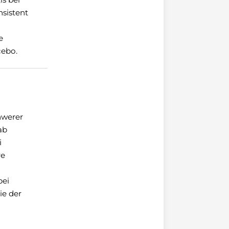
nsistent
e
cebo.
hwerer
ab
i
re
bei
ie der