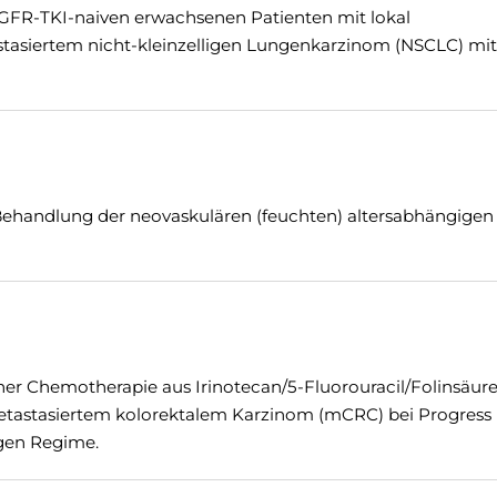
GFR-TKI-naiven erwachsenen Patienten mit lokal
tasiertem nicht-kleinzelligen Lungenkarzinom (NSCLC) mit
ehandlung der neovaskulären (feuchten) altersabhängigen
ner Chemotherapie aus Irinotecan/5-Fluorouracil/Folinsäur
etastasiertem kolorektalem Karzinom (mCRC) bei Progress 
igen Regime.