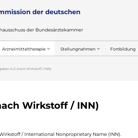
mmission der deutschen
achausschuss der Bundesärztekammer
Arzneimitteltherapie
Stellungnahmen
Fortbildung
aben A-Z (nach Wirkstoff / INN)
ach Wirkstoff / INN)
Wirkstoff / International Nonproprietary Name (INN).