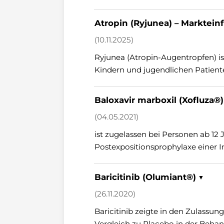
Atropin (Ryjunea) – Marktein
(10.11.2025)
Ryjunea (Atropin-Augentropfen) i
Kindern und jugendlichen Patient
Baloxavir marboxil (Xofluza®)
(04.05.2021)
ist zugelassen bei Personen ab 12
Postexpositionsprophylaxe einer I
Baricitinib (Olumiant®) ▼
(26.11.2020)
Baricitinib zeigte in den Zulassun
Vergleich zu Placebo in der Behan