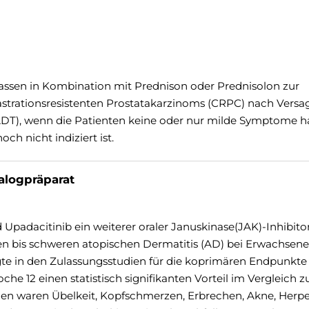
lassen in Kombination mit Prednison oder Prednisolon zur
strationsresistenten Prostatakarzinoms (CRPC) nach Versa
ADT), wenn die Patienten keine oder nur milde Symptome 
ch nicht indiziert ist.
nalogpräparat
d Upadacitinib ein weiterer oraler Januskinase(JAK)-Inhibitor
n bis schweren atopischen Dermatitis (AD) bei Erwachsen
gte in den Zulassungsstudien für die koprimären Endpunkte
che 12 einen statistisch signifikanten Vorteil im Vergleich z
en waren Übelkeit, Kopfschmerzen, Erbrechen, Akne, Herp