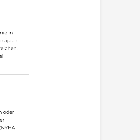
mie in
inzipien
reichen,
ei
m oder
er
z (NYHA