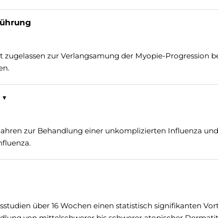
führung
st zugelassen zur Verlangsamung der Myopie-Progression b
en.
 ▼
 Jahren zur Behandlung einer unkomplizierten Influenza und
nfluenza.
gsstudien über 16 Wochen einen statistisch signifikanten Vort
dlung von mittelschwerer bis schwerer atopischer Dermatit