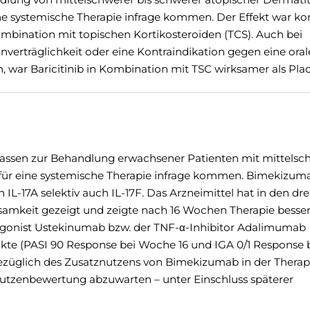
ne systemische Therapie infrage kommen. Der Effekt war ko
mbination mit topischen Kortikosteroiden (TCS). Auch bei
Unverträglichkeit oder eine Kontraindikation gegen eine oral
 war Baricitinib in Kombination mit TSC wirksamer als Pla
assen zur Behandlung erwachsener Patienten mit mittelsc
e für eine systemische Therapie infrage kommen. Bimekizum
n IL-17A selektiv auch IL-17F. Das Arzneimittel hat in den dre
samkeit gezeigt und zeigte nach 16 Wochen Therapie besse
ntagonist Ustekinumab bzw. der TNF-α-Inhibitor Adalimumab
te (PASI 90 Response bei Woche 16 und IGA 0/1 Response 
ezüglich des Zusatznutzens von Bimekizumab in der Therap
 Nutzenbewertung abzuwarten – unter Einschluss späterer