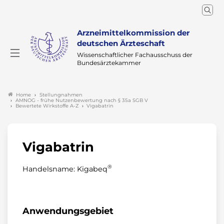
Arzneimittelkommission der
deutschen Ärzteschaft
Wissenschaftlicher Fachausschuss der
Bundesärztekammer
Stellungnahmen
Home
AMNOG - frühe Nutzenbewertung nach § 35a SGB V
Bewertete Wirkstoffe A-Z
Vigabatrin
Vigabatrin
®
Handelsname: Kigabeq
Anwendungsgebiet