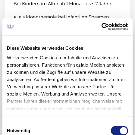
Bei Kindern im Alter ab 1 Monat bis < 7 Jahre:
als Monotherapie bei infantilen Spasmen
(West-Syndrom).
in Kombination mit anderen Antiepileptika für
Patienten mit therapieresistenter partieller
Diese Webseite verwendet Cookies
Epilepsie (fokale Anfälle) mit oder ohne
sekundäre Generalisierung, wenn alle
Wir verwenden Cookies, um Inhalte und Anzeigen zu
anderen geeigneten
personalisieren, Funktionen für soziale Medien anbieten
Arzneimittelkombinationen sich als
zu können und die Zugriffe auf unsere Website zu
unzureichend erwiesen haben oder nicht
analysieren. Außerdem geben wir Informationen zu Ihrer
vertragen wurden.
(Stand: Februar 2019)
Verwendung unserer Website an unsere Partner für
soziale Medien, Werbung und Analysen weiter. Unsere
Partner führen diese Informationen möglicherweise mit
weiteren Daten zusammen, die Sie ihnen bereitgestellt
Stellungnahmen der AkdÄ
haben oder die sie im Rahmen Ihrer Nutzung der Dienste
gesammelt haben. Sie geben Einwilligung zu unseren
Einwilligungsauswahl
Nutzenbewertungs-
Anwendungsgebiet
Fazit der
S
Cookies, wenn Sie unsere Webseite weiterhin
Notwendig
Verfahren
AkdÄ
d