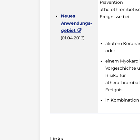
Prävention
atherothrombotis
Neues
Ereignisse bei
Anwendungs-
gebiet
(01.04.2016)
akutem Korona
oder
einem Myokardin
Vorgeschichte 
Risiko für
atherothrombot
Ereignis
in Kombination
Links