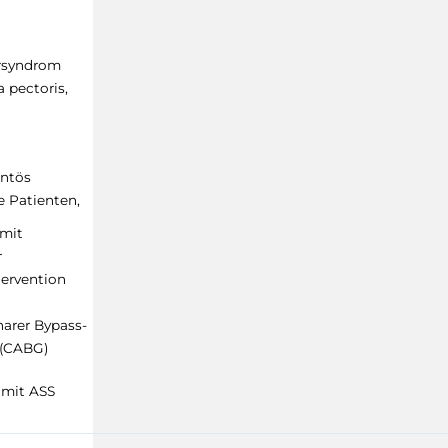
rsyndrom
a pectoris,
ntös
 Patienten,
 mit
r
tervention
arer Bypass-
 (CABG)
 mit ASS