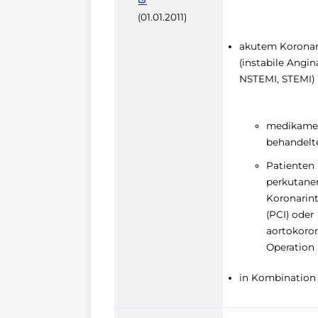
(01.01.2011)
akutem Korona
(instabile Angin
NSTEMI, STEMI)
medikame
behandelte
Patienten
perkutane
Koronarin
(PCI) oder
aortokoron
Operation
in Kombination