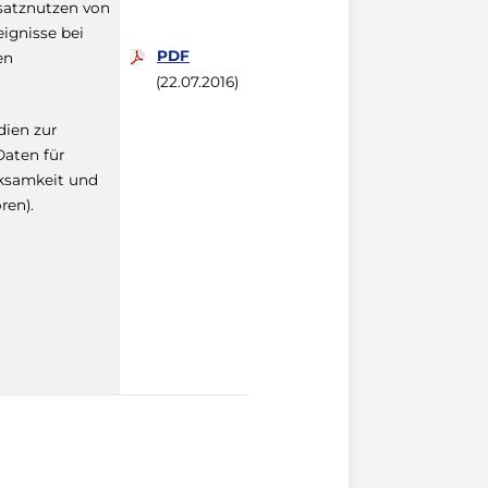
satznutzen von
ignisse bei
PDF
en
(22.07.2016)
dien zur
Daten für
rksamkeit und
ren).