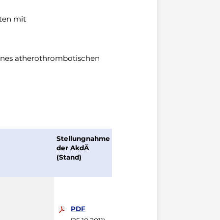
ten mit
eines atherothrombotischen
Stellungnahme
der AkdÄ
(Stand)
PDF