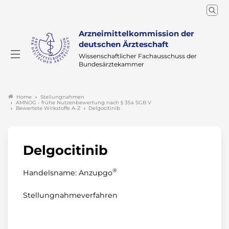
Arzneimittelkommission der
deutschen Ärzteschaft
Wissenschaftlicher Fachausschuss der
Bundesärztekammer
Stellungnahmen
Home
AMNOG - frühe Nutzenbewertung nach § 35a SGB V
Bewertete Wirkstoffe A-Z
Delgocitinib
Delgocitinib
®
Handelsname: Anzupgo
Stellungnahmeverfahren