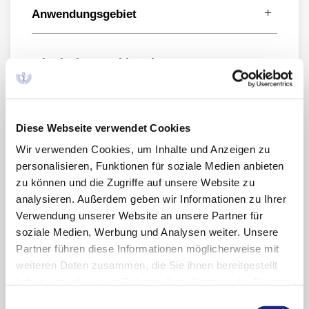
Anwendungsgebiet
(Stand: September 2024)
mittelschweres bis schweres
Mittelschweres bis schweres chronisches
chronisches Handekzem
Handekzem bei Erwachsenen, bei denen
topische Kortikosteroide nicht ausreichen
Stellungnahme der AkdÄ (05.02.2025)
oder nicht geeignet sind.
Diese Webseite verwendet Cookies
Wir verwenden Cookies, um Inhalte und Anzeigen zu
Fazit der AkdÄ*
personalisieren, Funktionen für soziale Medien anbieten
zu können und die Zugriffe auf unsere Website zu
Die AkdÄ schließt sich der
analysieren. Außerdem geben wir Informationen zu Ihrer
Einschätzung des IQWiG an, dass der
Verwendung unserer Website an unsere Partner für
Zusatznutzen von Delgocitinib bei
soziale Medien, Werbung und Analysen weiter. Unsere
Erwachsenen mit mittelschwerem bis
Partner führen diese Informationen möglicherweise mit
schwerem chronischem Handekzem,
weiteren Daten zusammen, die Sie ihnen bereitgestellt
bei denen topische Glukokortikoide
haben oder die sie im Rahmen Ihrer Nutzung der Dienste
nicht ausreichen oder nicht geeignet
gesammelt haben. Sie geben Einwilligung zu unseren
Einwilligungsauswahl