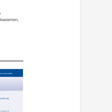
e
basierten,