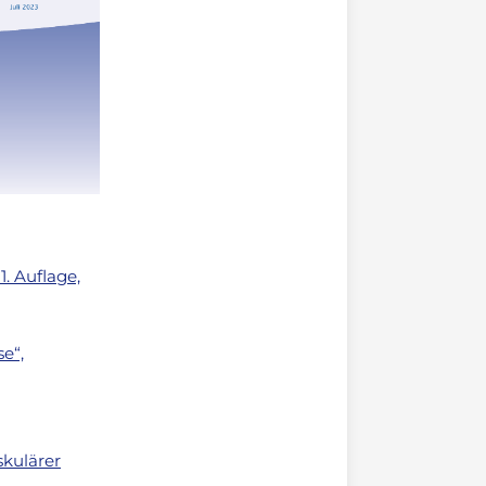
. Auflage,
e“,
kulärer