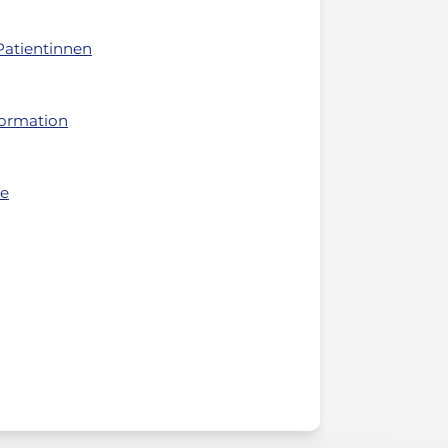
 Patientinnen
formation
ne