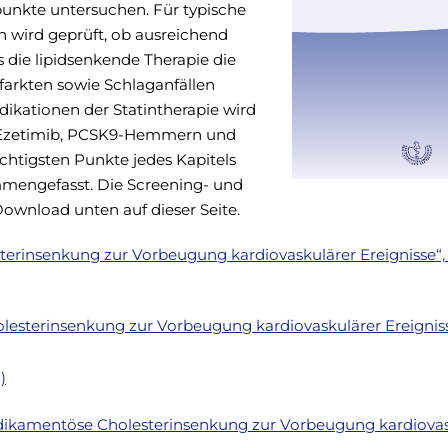
punkte untersuchen. Für typische
n wird geprüft, ob ausreichend
s die lipidsenkende Therapie die
farkten sowie Schlaganfällen
ikationen der Statintherapie wird
n Ezetimib, PCSK9-Hemmern und
chtigsten Punkte jedes Kapitels
sammengefasst. Die Screening- und
 Download unten auf dieser Seite.
rinsenkung zur Vorbeugung kardiovaskulärer Ereignisse“, 1
esterinsenkung zur Vorbeugung kardiovaskulärer Ereigniss
)
dikamentöse Cholesterinsenkung zur Vorbeugung kardiovas