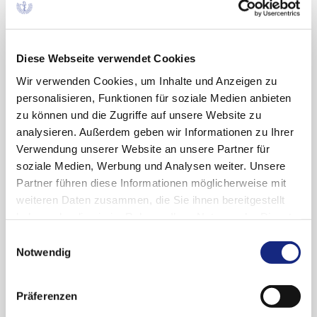
Basis der Dossierbewertung des IQWiG, der
Stellungnahme der AkdÄ und des Beschlusses
des G-BA im Rahmen der frühen
Diese Webseite verwendet Cookies
Nutzenbewertung dargestellt („Neue
Wir verwenden Cookies, um Inhalte und Anzeigen zu
Arzneimittel – frühe Nutzenbewertung“).
personalisieren, Funktionen für soziale Medien anbieten
Seit 2016 ist die Information „Neue Arzneimittel“
zu können und die Zugriffe auf unsere Website zu
Bestandteil der Zeitschrift Arzneiverordnung in
analysieren. Außerdem geben wir Informationen zu Ihrer
der Praxis (AVP). Durch ein
Abonnement des
Verwendung unserer Website an unsere Partner für
kostenfreien Newsletters
informieren wir Sie
soziale Medien, Werbung und Analysen weiter. Unsere
über alle neuen Ausgaben regelmäßig per E-
Partner führen diese Informationen möglicherweise mit
Mail.
weiteren Daten zusammen, die Sie ihnen bereitgestellt
haben oder die sie im Rahmen Ihrer Nutzung der Dienste
gesammelt haben. Sie geben Einwilligung zu unseren
Einwilligungsauswahl
Cookies, wenn Sie unsere Webseite weiterhin
Notwendig
nutzen.
Datenschutzerklärung
|
Impressum
Ausgaben A-Z (nach Fertigarzneimittel)
Präferenzen
Bisher publizierte Ausgaben nach