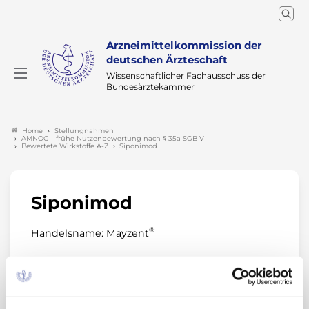
Arzneimittelkommission der
deutschen Ärzteschaft
Wissenschaftlicher Fachausschuss der
Bundesärztekammer
Stellungnahmen
Home
AMNOG - frühe Nutzenbewertung nach § 35a SGB V
Bewertete Wirkstoffe A-Z
Siponimod
Siponimod
®
Handelsname: Mayzent
Anwendungsgebiet