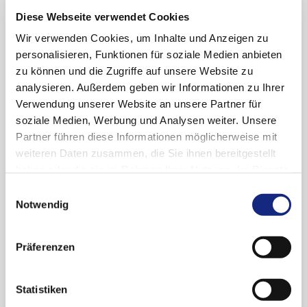
(Stand: Februar 2020)
Diese Webseite verwendet Cookies
Wir verwenden Cookies, um Inhalte und Anzeigen zu
Sekundär progrediente Multiple Sklerose
personalisieren, Funktionen für soziale Medien anbieten
(SPMS) mit Krankheitsaktivität, nachgewiesen
zu können und die Zugriffe auf unsere Website zu
durch Schübe oder Bildgebung der
analysieren. Außerdem geben wir Informationen zu Ihrer
entzündlichen Aktivität, bei Erwachsenen.
Verwendung unserer Website an unsere Partner für
soziale Medien, Werbung und Analysen weiter. Unsere
Partner führen diese Informationen möglicherweise mit
Stellungnahmen der AkdÄ
weiteren Daten zusammen, die Sie ihnen bereitgestellt
haben oder die sie im Rahmen Ihrer Nutzung der Dienste
Nutzenbewertungs-
Anwendungsgebiet
Stellungnahme
gesammelt haben. Sie geben Einwilligung zu unseren
Einwilligungsauswahl
Verfahren
der AkdÄ
Verbindlich sind die
Cookies, wenn Sie unsere Webseite weiterhin
Notwendig
(Beginn)
Angaben
(Stand)
der Fachinformation.
nutzen.
Datenschutzerklärung
|
Impressum
sekundär
Erstbewertung
PDF
Präferenzen
progrediente MS
(05.06.2020)
(SPMS)
(15.02.2020)
Statistiken