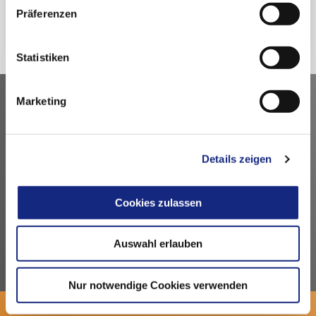
AVP Ausgaben 1998–2002
Präferenzen
Statistiken
Marketing
Kontakt
Arzneimittelkommission der deutschen Ärzteschaft
Fachausschuss der Bundesärztekammer
Details zeigen
Bundesärztekammer
Arbeitsgemeinschaft der deutschen Ärztekammern
Cookies zulassen
Dezernat 6 – Wissenschaft, Forschung und Ethik
Herbert-Lewin-Platz 1, 10623 Berlin
akdae@baek.de
Auswahl erlauben
Nur notwendige Cookies verwenden
© 2026