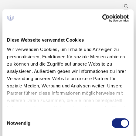
Arzneimittelkommission der
deutschen Ärzteschaft
Wissenschaftlicher Fachausschuss der
Bundesärztekammer
Diese Webseite verwendet Cookies
Wir verwenden Cookies, um Inhalte und Anzeigen zu
personalisieren, Funktionen für soziale Medien anbieten
Arzneimitteltherapie
Arzneiverordnung in der Praxis
Home
Ausgaben - Archiv
zu können und die Zugriffe auf unsere Website zu
analysieren. Außerdem geben wir Informationen zu Ihrer
Verwendung unserer Website an unsere Partner für
Ausgaben-Archiv
soziale Medien, Werbung und Analysen weiter. Unsere
Partner führen diese Informationen möglicherweise mit
weiteren Daten zusammen, die Sie ihnen bereitgestellt
haben oder die sie im Rahmen Ihrer Nutzung der Dienste
AVP Ausgaben ab 2015
gesammelt haben. Sie geben Einwilligung zu unseren
Einwilligungsauswahl
Cookies, wenn Sie unsere Webseite weiterhin
Notwendig
AVP Ausgaben 2003–2014
nutzen.
Datenschutzerklärung
|
Impressum