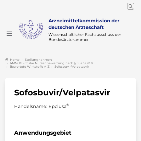
Arzneimittelkommission der
deutschen Ärzteschaft
Wissenschaftlicher Fachausschuss der
Bundesärztekammer
Stellungnahmen
Home
AMNOG - frühe Nutzenbewertung nach § 35a SGB V
Bewertete Wirkstoffe A-Z
Sofosbuvir/Velpatasvir
Sofosbuvir/Velpatasvir
®
Handelsname: Epclusa
Anwendungsgebiet