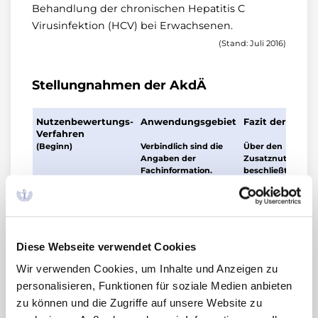
Behandlung der chronischen Hepatitis C
Virusinfektion (HCV) bei Erwachsenen.
(Stand: Juli 2016)
Stellungnahmen der AkdÄ
Nutzenbewertungs-
Anwendungsgebiet
Fazit der AkdÄ
Verfahren
(Beginn)
Verbindlich sind die
Über den
Angaben der
Zusatznutzen
Fachinformation.
beschließt der G-
chronische Hepatitis
Im Gegensatz 
Erstbewertung
C
IQWiG sieht die
AkdÄ bei Patien
(15.07.2016)
mit chronischer
Diese Webseite verwendet Cookies
Hepatitis C
Wir verwenden Cookies, um Inhalte und Anzeigen zu
personalisieren, Funktionen für soziale Medien anbieten
ohne
zu können und die Zugriffe auf unsere Website zu
Zirrhose/mit
kompensiert