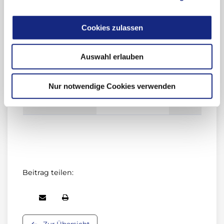
Patienten sowie 
GT-4-Patienten
ohne Zirrhose/m
Cookies zulassen
kompensierter
Zirrhose schließt
sich die AkdÄ 
Auswahl erlauben
IQWiG an:
Zusatznutze
Nur notwendige Cookies verwenden
nicht belegt.
Beitrag teilen:
Zur Übersicht