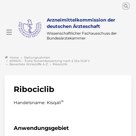
Arzneimittelkommission der
deutschen Ärzteschaft
Wissenschaftlicher Fachausschuss der
Bundesärztekammer
Stellungnahmen
Home
AMNOG - frühe Nutzenbewertung nach § 35a SGB V
Bewertete Wirkstoffe A-Z
Ribociclib
Ribociclib
®
Handelsname: Kisqali
Anwendungsgebiet