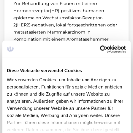
Zur Behandlung von Frauen mit einem
Hormonrezeptor(HR)-positiven, humanen
epidermalen Wachstumsfaktor-Rezeptor-
2(HER2)-negativen, lokal fortgeschrittenen oder
metastasierten Mammakarzinom in
Kombination mit einem Aromatasehemmer
oder Fulvestrant als initiale endokrinbasierte
Therapie oder bei Frauen mit vorangegangener
endokriner Therapie.
Diese Webseite verwendet Cookies
Bei prä- oder perimenopausalen Frauen sollte
Wir verwenden Cookies, um Inhalte und Anzeigen zu
die endokrine Therapie mit einem LHRH-
personalisieren, Funktionen für soziale Medien anbieten
Agonisten kombiniert werden.
zu können und die Zugriffe auf unsere Website zu
(Stand: Dezember 2018)
analysieren. Außerdem geben wir Informationen zu Ihrer
Verwendung unserer Website an unsere Partner für
Stellungnahmen der AkdÄ
soziale Medien, Werbung und Analysen weiter. Unsere
Partner führen diese Informationen möglicherweise mit
Nutzenbewertungs-
Anwendungsgebiet
Fazit 
weiteren Daten zusammen, die Sie ihnen bereitgestellt