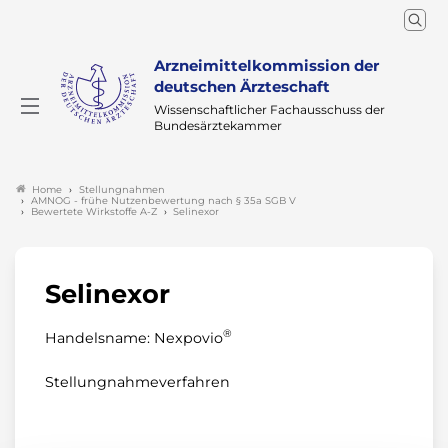
Arzneimittelkommission der
deutschen Ärzteschaft
Wissenschaftlicher Fachausschuss der
Bundesärztekammer
Stellungnahmen
Home
AMNOG - frühe Nutzenbewertung nach § 35a SGB V
Bewertete Wirkstoffe A-Z
Selinexor
Selinexor
®
Handelsname: Nexpovio
Stellungnahmeverfahren