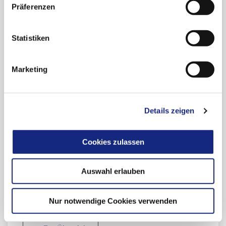
Therapie erhalten haben, einen
Präferenzen
Zusatznutzen gegenüber der
zweckmäßigen Vergleichstherapie als
Statistiken
nicht belegt an.
*Über den Zusatznutzen beschließt der G-BA.
Marketing
G-BA: Unterlagen zur Nutzenbewertung
Details zeigen
(Beginn des Verfahrens: 01.10.2022)
Cookies zulassen
Auswahl erlauben
Beitrag teilen:
Nur notwendige Cookies verwenden