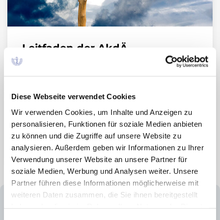
Leitfaden der AkdÄ
Ein Leitfaden der AkdÄ ist eine kurz gefasste
Darstellung von evidenzbasierten Empfehlungen der
Diese Webseite verwendet Cookies
AkdÄ zu aktuellen Themen der Arzneimitteltherapie
und wird in interdisziplinären Arbeitsgruppen durch
Wir verwenden Cookies, um Inhalte und Anzeigen zu
Experten der jeweils relevanten Fachgebiete erstellt.
personalisieren, Funktionen für soziale Medien anbieten
zu können und die Zugriffe auf unsere Website zu
Mehr Informationen
analysieren. Außerdem geben wir Informationen zu Ihrer
Verwendung unserer Website an unsere Partner für
soziale Medien, Werbung und Analysen weiter. Unsere
Partner führen diese Informationen möglicherweise mit
weiteren Daten zusammen, die Sie ihnen bereitgestellt
haben oder die sie im Rahmen Ihrer Nutzung der Dienste
gesammelt haben. Sie geben Einwilligung zu unseren