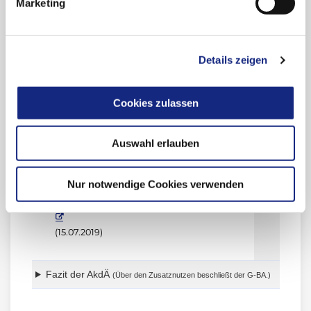
Marketing
nicht geeignet sein.
Details zeigen
Stellungnahmen der AkdÄ
Cookies zulassen
Nutzenbewertungs-
Anwendungsgebiet
Stellungn
Verfahren
der AkdÄ
Verbindlich sind die
(Beginn)
Angaben
(Stand)
Auswahl erlauben
der Fachinformation.
Mammakarzinom
neues
PDF
Nur notwendige Cookies verwenden
Anwendungsgebiet
(05.11.2
(Mammakarzinom)
(15.07.2019)
Fazit der AkdÄ
(Über den Zusatznutzen beschließt der G-BA.)