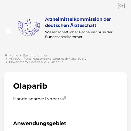
Arzneimittelkommission der
deutschen Ärzteschaft
Wissenschaftlicher Fachausschuss der
Bundesärztekammer
Stellungnahmen
Home
AMNOG - frühe Nutzenbewertung nach § 35a SGB V
Bewertete Wirkstoffe A-Z
Olaparib
Olaparib
®
Handelsname: Lynparza
Anwendungsgebiet