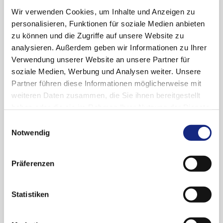
(vollständig oder partiell).
Wir verwenden Cookies, um Inhalte und Anzeigen zu
personalisieren, Funktionen für soziale Medien anbieten
Mammakarzinom:
zu können und die Zugriffe auf unsere Website zu
analysieren. Außerdem geben wir Informationen zu Ihrer
als Monotherapie bei Erwachsenen mit
Verwendung unserer Website an unsere Partner für
BRCA1/2-Mutationen in der Keimbahn, die ein
soziale Medien, Werbung und Analysen weiter. Unsere
HER2-negatives, lokal fortgeschrittenes oder
Partner führen diese Informationen möglicherweise mit
metastasiertes Mammakarzinom haben. Die
weiteren Daten zusammen, die Sie ihnen bereitgestellt
Patienten sollten zuvor mit einem
haben oder die sie im Rahmen Ihrer Nutzung der Dienste
Anthrazyklin und einem Taxan im
gesammelt haben. Sie geben Einwilligung zu unseren
Einwilligungsauswahl
(neo)adjuvanten oder metastasierten Setting
Cookies, wenn Sie unsere Webseite weiterhin
Notwendig
behandelt worden sein, es sei denn, die
nutzen.
Datenschutzerklärung
|
Impressum
Patienten waren für diese Behandlungen
nicht geeignet.
Präferenzen
Patienten mit Hormonrezeptor(HR)-positivem
Mammakarzinom sollten außerdem eine
Statistiken
Krankheitsprogression während oder nach
einer vorherigen endokrinen Therapie
aufweisen oder für eine endokrine Therapie