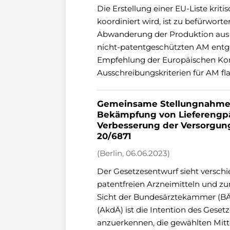
Die Erstellung einer EU-Liste kri
koordiniert wird, ist zu befürworten
Abwanderung der Produktion aus 
nicht-patentgeschützten AM entg
Empfehlung der Europäischen Komm
Ausschreibungskriterien für AM fl
Gemeinsame Stellungnahme d
Bekämpfung von Lieferengpäs
Verbesserung der Versorgung
20/6871
(Berlin, 06.06.2023)
Der Gesetzesentwurf sieht versc
patentfreien Arzneimitteln und zu
Sicht der Bundesärztekammer (BÄ
(AkdÄ) ist die Intention des Gese
anzuerkennen, die gewählten Mitte