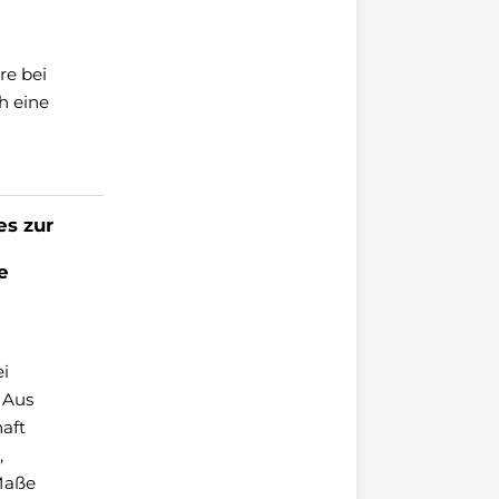
re bei
h eine
s zur
e
i
 Aus
aft
,
 Maße