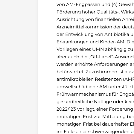
von AM-Engpässen und (4) Gewähr
Förderung hoher Qualitäts-, Wirksa
Ausrichtung von finanziellen An
Arzneimittelkommission der deuts
der Entwicklung von Antibiotika un
Erkrankungen und Kinder-AM. Die 
Vorliegen eines UMN abhängig zu 
aber auch die „Off-Label“-Anwendu
werden erhöhte Anforderungen an
befürwortet. Zuzustimmen ist aus
antimikrobiellen Resistenzen (AMR
umweltschädliche AM unterstützt. B
Frühwarnmechanismus für Engpässe
gesundheitliche Notlage oder kei
2022/123 vorliegt, einer Forderun
monatigen Frist zur Mitteilung b
monatigen Frist bei dauerhafter E
im Falle einer schwerwiegenden o