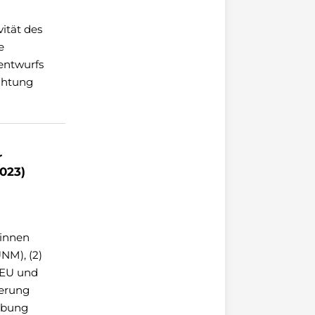
d
ität des
e
entwurfs
ichtung
r
023)
tinnen
NM), (2)
 EU und
serung
hebung