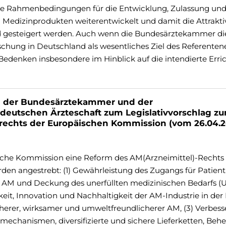
die Rahmenbedingungen für die Entwicklung, Zulassung un
 Medizinprodukten weiterentwickelt und damit die Attraktiv
 gesteigert werden. Auch wenn die Bundesärztekammer di
chung in Deutschland als wesentliches Ziel des Referenten
Bedenken insbesondere im Hinblick auf die intendierte Err
 der Bundesärztekammer und der
deutschen Ärzteschaft zum Legislativvorschlag zu
lrechts der Europäischen Kommission (vom 26.04.2
ische Kommission eine Reform des AM(Arzneimittel)-Rechts
den angestrebt: (1) Gewährleistung des Zugangs für Patien
 AM und Deckung des unerfüllten medizinischen Bedarfs (U
it, Innovation und Nachhaltigkeit der AM-Industrie in der
cherer, wirksamer und umweltfreundlicherer AM, (3) Verbes
mechanismen, diversifizierte und sichere Lieferketten, Be