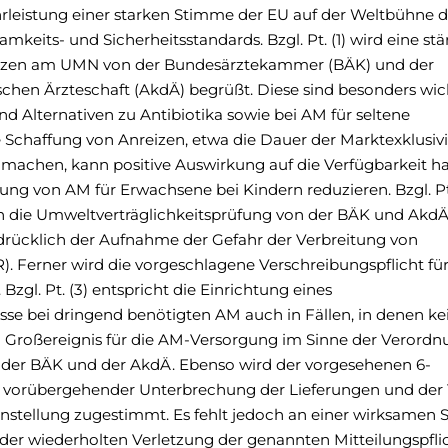
leistung einer starken Stimme der EU auf der Weltbühne d
mkeits- und Sicherheitsstandards. Bzgl. Pt. (1) wird eine stä
reizen am UMN von der Bundesärztekammer (BÄK) und der
chen Ärzteschaft (AkdÄ) begrüßt. Diese sind besonders wic
d Alternativen zu Antibiotika sowie bei AM für seltene
Schaffung von Anreizen, etwa die Dauer der Marktexklusiv
machen, kann positive Auswirkung auf die Verfügbarkeit h
ng von AM für Erwachsene bei Kindern reduzieren. Bzgl. Pt.
 die Umweltverträglichkeitsprüfung von der BÄK und Akd
drücklich der Aufnahme der Gefahr der Verbreitung von
). Ferner wird die vorgeschlagene Verschreibungspflicht fü
zgl. Pt. (3) entspricht die Einrichtung eines
 bei dringend benötigten AM auch in Fällen, in denen ke
n Großereignis für die AM-Versorgung im Sinne der Verordn
g der BÄK und der AkdÄ. Ebenso wird der vorgesehenen 6-
ei vorübergehender Unterbrechung der Lieferungen und der 
instellung zugestimmt. Es fehlt jedoch an einer wirksamen 
der wiederholten Verletzung der genannten Mitteilungspfli