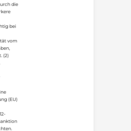
urch die
rkere
htig bei
ität vom
aben,
 (2)
Ä
r
ine
ung (EU)
12-
Sanktion
chten.