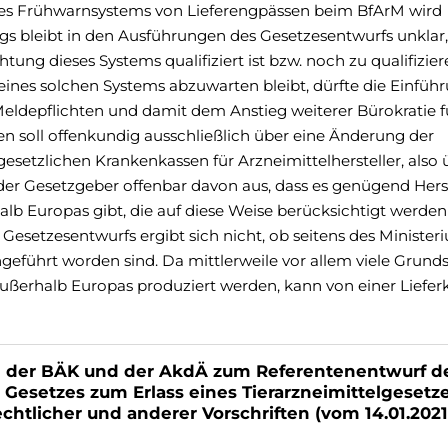
nes Frühwarnsystems von Lieferengpässen beim BfArM wird
gs bleibt in den Ausführungen des Gesetzesentwurfs unklar,
ung dieses Systems qualifiziert ist bzw. noch zu qualifiziere
eines solchen Systems abzuwarten bleibt, dürfte die Einfüh
eldepflichten und damit dem Anstieg weiterer Bürokratie f
ten soll offenkundig ausschließlich über eine Änderung der
etzlichen Krankenkassen für Arzneimittelhersteller, also 
 der Gesetzgeber offenbar davon aus, dass es genügend Herst
lb Europas gibt, die auf diese Weise berücksichtigt werden
esetzesentwurfs ergibt sich nicht, ob seitens des Minister
führt worden sind. Da mittlerweile vor allem viele Grunds
außerhalb Europas produziert werden, kann von einer Liefer
der BÄK und der AkdÄ zum Referentenentwurf 
 Gesetzes zum Erlass eines Tierarzneimittelgesetz
chtlicher und anderer Vorschriften (vom 14.01.2021