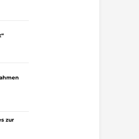
t“
ßnahmen
s zur