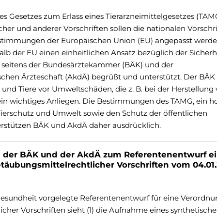
es Gesetzes zum Erlass eines Tierarzneimittelgesetzes (TAM
her und anderer Vorschriften sollen die nationalen Vorschr
estimmungen der Europäischen Union (EU) angepasst werde
alb der EU einen einheitlichen Ansatz bezüglich der Sicherh
rd seitens der Bundesärztekammer (BÄK) und der
chen Ärzteschaft (AkdÄ) begrüßt und unterstützt. Der BÄK
und Tiere vor Umweltschäden, die z. B. bei der Herstellung
ein wichtiges Anliegen. Die Bestimmungen des TAMG, ein h
Tierschutz und Umwelt sowie den Schutz der öffentlichen
erstützen BÄK und AkdÄ daher ausdrücklich.
der BÄK und der AkdÄ zum Referentenentwurf ei
äubungsmittelrechtlicher Vorschriften vom 04.01.
sundheit vorgelegte Referentenentwurf für eine Verordnu
her Vorschriften sieht (1) die Aufnahme eines synthetisch