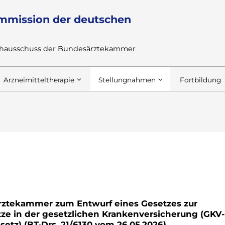
mmission der deutschen
achausschuss der Bundesärztekammer
Arzneimitteltherapie
Stellungnahmen
Fortbildung
ztekammer zum Entwurf eines Gesetzes zur
ätze in der gesetzlichen Krankenversicherung (GKV-
setz) (BT-Drs. 21/6130 vom 26.05.2026)