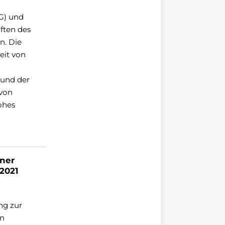
G) und
iften des
n. Die
eit von
 und der
 von
ohes
ner
2021
ng zur
en