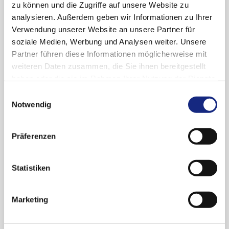
zu können und die Zugriffe auf unsere Website zu
Stellung zu Grundsatz- und Einzelfragen, die ihr
analysieren. Außerdem geben wir Informationen zu Ihrer
vom Vorstand der Bundesärztekammer
Verwendung unserer Website an unsere Partner für
vorgelegt werden.
soziale Medien, Werbung und Analysen weiter. Unsere
Arzneimittelmarktneuordnungsgesetz
Partner führen diese Informationen möglicherweise mit
(AMNOG)
weiteren Daten zusammen, die Sie ihnen bereitgestellt
haben oder die sie im Rahmen Ihrer Nutzung der Dienste
gesammelt haben. Sie geben Einwilligung zu unseren
Bundesministerium für Gesundheit (BMG)
Einwilligungsauswahl
Cookies, wenn Sie unsere Webseite weiterhin
Notwendig
nutzen.
Datenschutzerklärung
|
Impressum
Europäische Kommission (EC)
Präferenzen
Gemeinsamer Bundesausschuss (G-BA)
Statistiken
Institut für Qualität und Wirtschaftlichkeit
im Gesundheitswesen (IQWiG)
Marketing
Weitere Themen