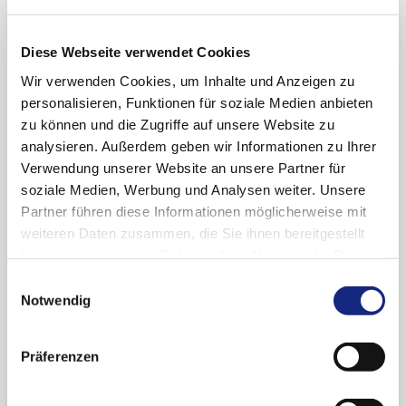
09.12.2024
Diese Webseite verwendet Cookies
Rote-Hand-Brief zu Metamizol-
Wir verwenden Cookies, um Inhalte und Anzeigen zu
haltigen Arzneimitteln: Wichtige
personalisieren, Funktionen für soziale Medien anbieten
Maßnahmen zur Minimierung der
zu können und die Zugriffe auf unsere Website zu
schwerwiegenden Folgen des
analysieren. Außerdem geben wir Informationen zu Ihrer
bekannten Risikos für
Verwendung unserer Website an unsere Partner für
Agranulozytose
soziale Medien, Werbung und Analysen weiter. Unsere
Drug Safety Mail 2024-50
Partner führen diese Informationen möglicherweise mit
weiteren Daten zusammen, die Sie ihnen bereitgestellt
Nach einer EU-weiten Überprüfung werden die
haben oder die sie im Rahmen Ihrer Nutzung der Dienste
Kontraindikationen, Warnhinweise und
gesammelt haben. Sie geben Einwilligung zu unseren
Einwilligungsauswahl
Vorsichtsmaßnahmen für die Anwendung von
Cookies, wenn Sie unsere Webseite weiterhin
Notwendig
Metamizol überarbeitet, um das bekannte Risiko
nutzen.
Datenschutzerklärung
|
Impressum
für Agranulozytose zu minimieren.
Präferenzen