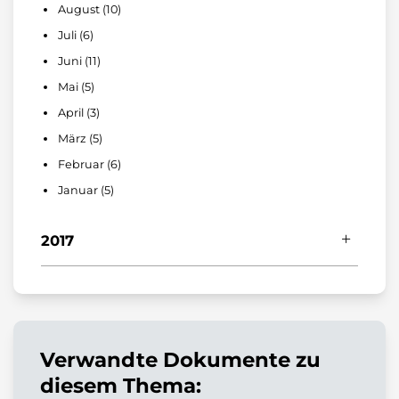
August (10)
Januar (3)
März (10)
Mai (10)
Juli (6)
Februar (5)
April (7)
Juni (11)
Januar (6)
März (7)
Mai (5)
Februar (3)
April (3)
Januar (6)
März (5)
Februar (6)
Januar (5)
2017
Dezember (7)
November (7)
Oktober (3)
September (3)
Verwandte Dokumente zu
August (2)
diesem Thema: