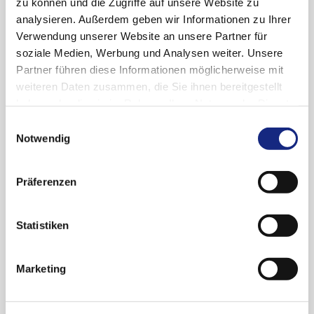
zu können und die Zugriffe auf unsere Website zu
Anwendungseinschränkungen; Einführung des
analysieren. Außerdem geben wir Informationen zu Ihrer
Schwangerschaftsverhütungsprogramms.
Verwendung unserer Website an unsere Partner für
soziale Medien, Werbung und Analysen weiter. Unsere
Partner führen diese Informationen möglicherweise mit
weiteren Daten zusammen, die Sie ihnen bereitgestellt
haben oder die sie im Rahmen Ihrer Nutzung der Dienste
gesammelt haben. Sie geben Einwilligung zu unseren
Einwilligungsauswahl
Archiv
Cookies, wenn Sie unsere Webseite weiterhin
Notwendig
nutzen.
Datenschutzerklärung
|
Impressum
2026
Präferenzen
Juli (6)
2025
Statistiken
Juni (2)
Mai (4)
Dezember (4)
2024
April (3)
Marketing
November (4)
März (6)
Oktober (4)
Dezember (6)
2023
Februar (1)
September (6)
November (2)