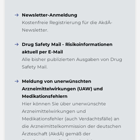
Juli (6)
Juni (3)
Newsletter-Anmeldung
Mai (5)
Kostenfreie Registrierung für die AkdÄ-
April (4)
Newsletter.
März (3)
Drug Safety Mail - Risikoinformationen
Februar (3)
aktuell per E-Mail
Januar (3)
Alle bisher publizierten Ausgaben von Drug
Safety Mail.
Meldung von unerwünschten
Arzneimittelwirkungen (UAW) und
Medikationsfehlern
Hier können Sie über unerwünschte
Arzneimittelwirkungen und
Medikationsfehler (auch Verdachtsfälle) an
die Arzneimittelkommission der deutschen
Ärzteschaft (AkdÄ) gemäß der