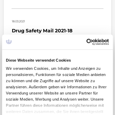
18.03.2021
Drug Safety Mail 2021-18
Arzneimittelkommission der deutschen
Ärzteschaft (AkdÄ) vom 18.03.2021
Rote-Hand-Brief zu Strimvelis® ▼: erster Fall von
lymphatischer T-Zell-Leukämie nach
Diese Webseite verwendet Cookies
Insertionsonkogenese.
Wir verwenden Cookies, um Inhalte und Anzeigen zu
personalisieren, Funktionen für soziale Medien anbieten
zu können und die Zugriffe auf unsere Website zu
analysieren. Außerdem geben wir Informationen zu Ihrer
15.03.2021
Verwendung unserer Website an unsere Partner für
soziale Medien, Werbung und Analysen weiter. Unsere
Drug Safety Mail 2021-16
Partner führen diese Informationen möglicherweise mit
Arzneimittelkommission der deutschen
weiteren Daten zusammen, die Sie ihnen bereitgestellt
Ärzteschaft (AkdÄ) vom 15.03.2021