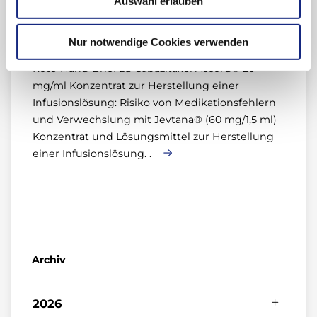
Auswahl erlauben
Drug Safety Mail 2021-14
Arzneimittelkommission der deutschen
Nur notwendige Cookies verwenden
Ärzteschaft (AkdÄ) vom 09.03.2021
Rote-Hand-Brief zu Cabazitaxel Accord® 20
mg/ml Konzentrat zur Herstellung einer
Infusionslösung: Risiko von Medikationsfehlern
und Verwechslung mit Jevtana® (60 mg/1,5 ml)
Konzentrat und Lösungsmittel zur Herstellung
einer Infusionslösung. .
Archiv
2026