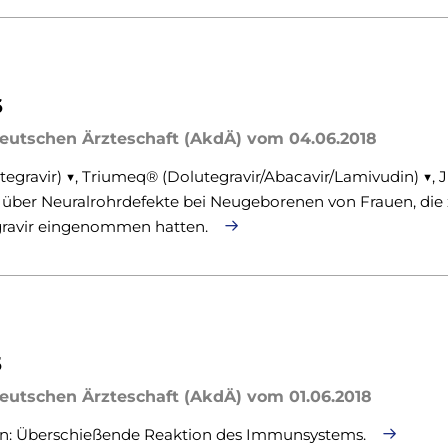
6
eutschen Ärzteschaft (AkdÄ) vom 04.06.2018
tegravir) ▼, Triumeq® (Dolutegravir/Abacavir/Lamivudin) ▼, 
chte über Neuralrohrdefekte bei Neugeborenen von Frauen, di
gravir eingenommen hatten.
5
eutschen Ärzteschaft (AkdÄ) vom 01.06.2018
in: Überschießende Reaktion des Immunsystems.