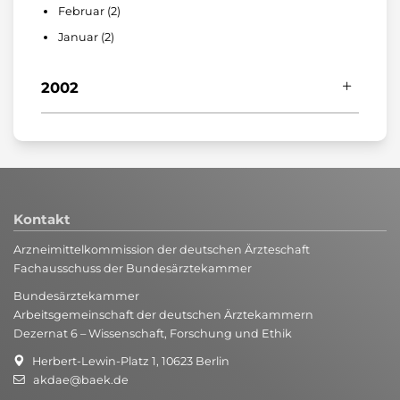
Februar (2)
Januar (5)
März (1)
Januar (2)
Februar (1)
Januar (2)
2002
Dezember (2)
November (3)
Oktober (1)
September (1)
Kontakt
August (2)
Arzneimittelkommission der deutschen Ärzteschaft
Juli (2)
Fachausschuss der Bundesärztekammer
Juni (2)
Bundesärztekammer
Mai (2)
Arbeitsgemeinschaft der deutschen Ärztekammern
April (1)
Dezernat 6 – Wissenschaft, Forschung und Ethik
März (3)
Herbert-Lewin-Platz 1, 10623 Berlin
akdae@baek.de
Februar (1)