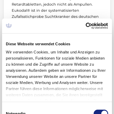
Retardtabletten, jedoch nicht als Ampullen.
Eukodal® ist in der systematisierten
Zufallsstichprobe Suchtkranker des deutschen
"Frühwarnsystems Sucht (FWS)" in den 25
Jahren seiner Laufzeit mit 137 Fallmeldungen
unter 14.702 untersuchten Personen mit
Suchtproblemen vertreten
Diese Webseite verwendet Cookies
Wir verwenden Cookies, um Inhalte und Anzeigen zu
personalisieren, Funktionen für soziale Medien anbieten
zu können und die Zugriffe auf unsere Website zu
analysieren. Außerdem geben wir Informationen zu Ihrer
Verwendung unserer Website an unsere Partner für
Archiv
soziale Medien, Werbung und Analysen weiter. Unsere
Partner führen diese Informationen möglicherweise mit
2024
weiteren Daten zusammen, die Sie ihnen bereitgestellt
haben oder die sie im Rahmen Ihrer Nutzung der Dienste
Oktober (1)
gesammelt haben. Sie geben Einwilligung zu unseren
Einwilligungsauswahl
2023
Cookies, wenn Sie unsere Webseite weiterhin
Notwendig