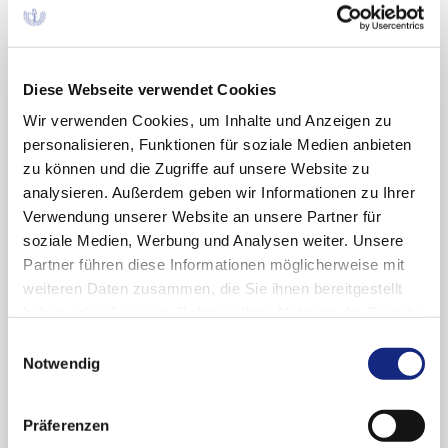
2024
Diese Webseite verwendet Cookies
Oktober (1)
2023
Wir verwenden Cookies, um Inhalte und Anzeigen zu
personalisieren, Funktionen für soziale Medien anbieten
Oktober (1)
zu können und die Zugriffe auf unsere Website zu
2022
April (1)
analysieren. Außerdem geben wir Informationen zu Ihrer
Verwendung unserer Website an unsere Partner für
Februar (1)
Dezember (1)
2021
soziale Medien, Werbung und Analysen weiter. Unsere
Oktober (1)
Partner führen diese Informationen möglicherweise mit
September (1)
September (1)
weiteren Daten zusammen, die Sie ihnen bereitgestellt
2020
April (1)
haben oder die sie im Rahmen Ihrer Nutzung der Dienste
gesammelt haben. Sie geben Einwilligung zu unseren
November (1)
Einwilligungsauswahl
2019
Cookies, wenn Sie unsere Webseite weiterhin
Notwendig
September (1)
nutzen.
Datenschutzerklärung
|
Impressum
Juni (1)
Oktober (1)
2018
Präferenzen
Mai (1)
Mai (1)