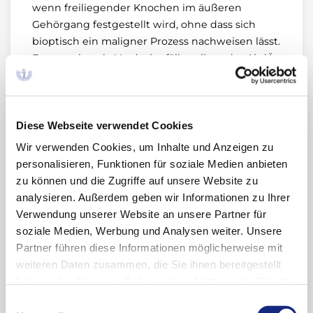
wenn freiliegender Knochen im äußeren
Gehörgang festgestellt wird, ohne dass sich
bioptisch ein maligner Prozess nachweisen lässt.
Entsprechende Verdachtsfälle sollten der AkdÄ
mitgeteilt werden. Sie können online über
unsere Website www.akdae.de melden oder
unseren Berichtsbogen verwenden, der
regelmäßig im Deutschen Ärzteblatt
Diese Webseite verwendet Cookies
abgedruckt wird.
Wir verwenden Cookies, um Inhalte und Anzeigen zu
personalisieren, Funktionen für soziale Medien anbieten
zu können und die Zugriffe auf unsere Website zu
analysieren. Außerdem geben wir Informationen zu Ihrer
Verwendung unserer Website an unsere Partner für
soziale Medien, Werbung und Analysen weiter. Unsere
Archiv
Partner führen diese Informationen möglicherweise mit
weiteren Daten zusammen, die Sie ihnen bereitgestellt
haben oder die sie im Rahmen Ihrer Nutzung der Dienste
2024
gesammelt haben. Sie geben Einwilligung zu unseren
Einwilligungsauswahl