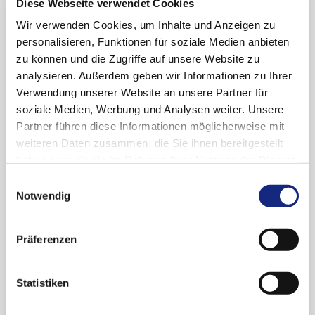
Diese Webseite verwendet Cookies
konnte nicht gezeigt werden, dass Seroquel das
Wiederauftreten manischer oder depressiver
Wir verwenden Cookies, um Inhalte und Anzeigen zu
Episoden verhindert (Rote Liste 2005). Die
personalisieren, Funktionen für soziale Medien anbieten
Verordnungshäufigkeit innerhalb der GKV lag
zu können und die Zugriffe auf unsere Website zu
2004 bei 9,3 Mio. DDD, mit einer Steigerung um
analysieren. Außerdem geben wir Informationen zu Ihrer
44 Prozent gegenüber dem Vorjahr.
Verwendung unserer Website an unsere Partner für
soziale Medien, Werbung und Analysen weiter. Unsere
Partner führen diese Informationen möglicherweise mit
weiteren Daten zusammen, die Sie ihnen bereitgestellt
haben oder die sie im Rahmen Ihrer Nutzung der Dienste
gesammelt haben. Sie geben Einwilligung zu unseren
Einwilligungsauswahl
Cookies, wenn Sie unsere Webseite weiterhin
Archiv
Notwendig
nutzen.
Datenschutzerklärung
|
Impressum
2024
Präferenzen
Oktober (1)
2023
Statistiken
Oktober (1)