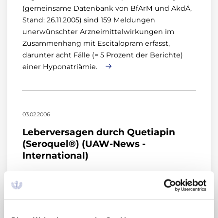
(gemeinsame Datenbank von BfArM und AkdÄ,
Stand: 26.11.2005) sind 159 Meldungen
unerwünschter Arzneimittelwirkungen im
Zusammenhang mit Escitalopram erfasst,
darunter acht Fälle (= 5 Prozent der Berichte)
einer Hyponatriämie.
03.02.2006
Leberversagen durch Quetiapin
(Seroquel®) (UAW-News -
International)
Quetiapin (Seroquel®) gehört zu den
atypischen Neuroleptika und ist zugelassen zur
Behandlung der Schizophrenie und von
mäßigen bis schweren manischen Episoden. Es