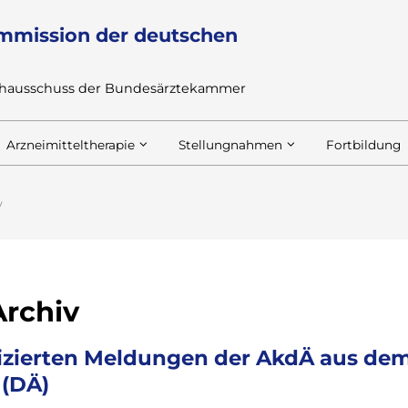
mmission der deutschen
achausschuss der Bundesärztekammer
Arzneimitteltherapie
Stellungnahmen
Fortbildung
v
rchiv
blizierten Meldungen der AkdÄ aus de
 (DÄ)