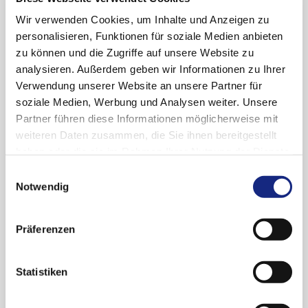
Wir verwenden Cookies, um Inhalte und Anzeigen zu
Oktober (1)
personalisieren, Funktionen für soziale Medien anbieten
2022
April (1)
zu können und die Zugriffe auf unsere Website zu
Februar (1)
Dezember (1)
analysieren. Außerdem geben wir Informationen zu Ihrer
2021
Verwendung unserer Website an unsere Partner für
Oktober (1)
soziale Medien, Werbung und Analysen weiter. Unsere
September (1)
September (1)
Partner führen diese Informationen möglicherweise mit
2020
April (1)
weiteren Daten zusammen, die Sie ihnen bereitgestellt
November (1)
haben oder die sie im Rahmen Ihrer Nutzung der Dienste
2019
gesammelt haben. Sie geben Einwilligung zu unseren
September (1)
Einwilligungsauswahl
Cookies, wenn Sie unsere Webseite weiterhin
Notwendig
Juni (1)
Oktober (1)
nutzen.
Datenschutzerklärung
|
Impressum
2018
Mai (1)
Mai (1)
Präferenzen
März (1)
Dezember (1)
2017
November (1)
September (1)
Statistiken
Dezember (1)
2016
Juni (1)
November (1)