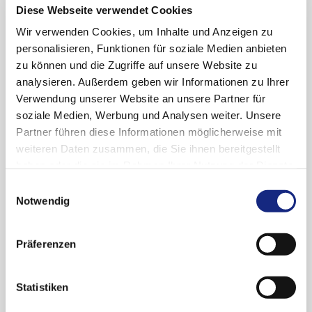
Oktober (1)
Diese Webseite verwendet Cookies
2022
April (1)
Wir verwenden Cookies, um Inhalte und Anzeigen zu
personalisieren, Funktionen für soziale Medien anbieten
Februar (1)
Dezember (1)
2021
zu können und die Zugriffe auf unsere Website zu
Oktober (1)
analysieren. Außerdem geben wir Informationen zu Ihrer
September (1)
September (1)
Verwendung unserer Website an unsere Partner für
2020
April (1)
soziale Medien, Werbung und Analysen weiter. Unsere
Partner führen diese Informationen möglicherweise mit
November (1)
2019
weiteren Daten zusammen, die Sie ihnen bereitgestellt
September (1)
haben oder die sie im Rahmen Ihrer Nutzung der Dienste
Juni (1)
Oktober (1)
gesammelt haben. Sie geben Einwilligung zu unseren
Einwilligungsauswahl
2018
Mai (1)
Mai (1)
Cookies, wenn Sie unsere Webseite weiterhin
Notwendig
nutzen.
Datenschutzerklärung
|
Impressum
März (1)
Dezember (1)
2017
November (1)
Präferenzen
September (1)
Dezember (1)
2016
Juni (1)
November (1)
Statistiken
Mai (1)
Oktober (1)
Oktober (1)