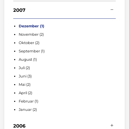
Januar (1)
Juni (1)
September (1)
Dezember (1)
2007
Mai (1)
Juli (1)
November (1)
März (1)
Mai (1)
Oktober (1)
Dezember (1)
Februar (1)
April (1)
September (2)
November (2)
März (2)
August (1)
Oktober (2)
Februar (1)
Juli (2)
September (1)
Januar (3)
Juni (2)
August (1)
April (2)
Juli (2)
März (3)
Juni (3)
Februar (2)
Mai (2)
April (2)
Februar (1)
Januar (2)
2006