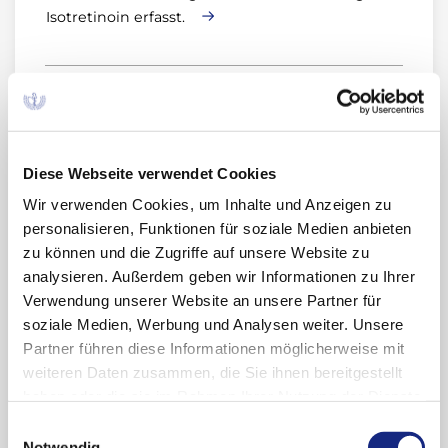
Isotretinoin erfasst.
Archiv
Diese Webseite verwendet Cookies
Wir verwenden Cookies, um Inhalte und Anzeigen zu
2024
personalisieren, Funktionen für soziale Medien anbieten
zu können und die Zugriffe auf unsere Website zu
Oktober (1)
analysieren. Außerdem geben wir Informationen zu Ihrer
2023
Verwendung unserer Website an unsere Partner für
soziale Medien, Werbung und Analysen weiter. Unsere
Oktober (1)
2022
Partner führen diese Informationen möglicherweise mit
April (1)
weiteren Daten zusammen, die Sie ihnen bereitgestellt
Februar (1)
Dezember (1)
haben oder die sie im Rahmen Ihrer Nutzung der Dienste
2021
Oktober (1)
gesammelt haben. Sie geben Einwilligung zu unseren
Einwilligungsauswahl
Cookies, wenn Sie unsere Webseite weiterhin
Notwendig
September (1)