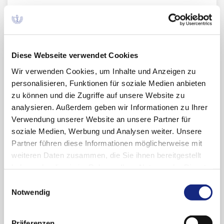
Archiv
Diese Webseite verwendet Cookies
2024
Wir verwenden Cookies, um Inhalte und Anzeigen zu
personalisieren, Funktionen für soziale Medien anbieten
Oktober (1)
zu können und die Zugriffe auf unsere Website zu
2023
analysieren. Außerdem geben wir Informationen zu Ihrer
Oktober (1)
Verwendung unserer Website an unsere Partner für
2022
soziale Medien, Werbung und Analysen weiter. Unsere
April (1)
Partner führen diese Informationen möglicherweise mit
Februar (1)
Dezember (1)
weiteren Daten zusammen, die Sie ihnen bereitgestellt
2021
Oktober (1)
haben oder die sie im Rahmen Ihrer Nutzung der Dienste
September (1)
September (1)
gesammelt haben. Sie geben Einwilligung zu unseren
Einwilligungsauswahl
2020
April (1)
Cookies, wenn Sie unsere Webseite weiterhin
Notwendig
nutzen.
Datenschutzerklärung
|
Impressum
November (1)
2019
September (1)
Präferenzen