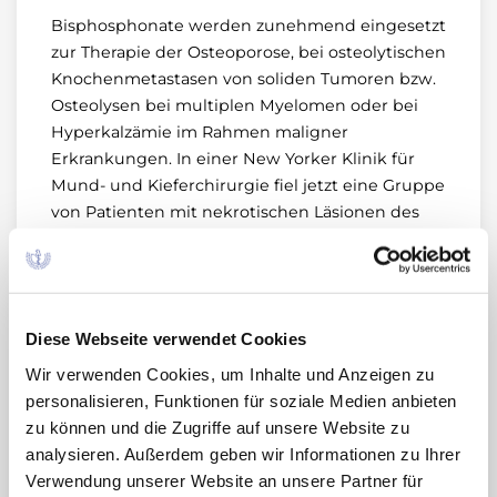
Bisphosphonate werden zunehmend eingesetzt
zur Therapie der Osteoporose, bei osteolytischen
Knochenmetastasen von soliden Tumoren bzw.
Osteolysen bei multiplen Myelomen oder bei
Hyperkalzämie im Rahmen maligner
Erkrankungen. In einer New Yorker Klinik für
Mund- und Kieferchirurgie fiel jetzt eine Gruppe
von Patienten mit nekrotischen Läsionen des
Kiefers auf, denen eine klinische Eigenschaft
gemeinsam war: sie hatten alle eine
Dauertherapie mit den auch in Deutschland
zugelassenen Bisphosphonaten Pamidronat,
Diese Webseite verwendet Cookies
Zoledronat oder Alendronat erhalten
Wir verwenden Cookies, um Inhalte und Anzeigen zu
personalisieren, Funktionen für soziale Medien anbieten
zu können und die Zugriffe auf unsere Website zu
analysieren. Außerdem geben wir Informationen zu Ihrer
Verwendung unserer Website an unsere Partner für