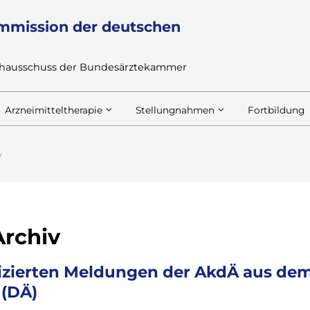
mmission der deutschen
achausschuss der Bundesärztekammer
Arzneimitteltherapie
Stellungnahmen
Fortbildung
v
rchiv
blizierten Meldungen der AkdÄ aus de
 (DÄ)