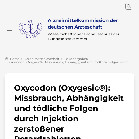
Arzneimittelkommission der
deutschen Ärzteschaft
Wissenschaftlicher Fachausschuss der
Bundesärztekammer
Arzneimittelsicherheit
Bekanntgaben
Home
Oxycodon (Oxygesic®): Missbrauch, Abhängigkeit und tödliche Folgen durch…
Oxycodon (Oxygesic®):
Missbrauch, Abhängigkeit
und tödliche Folgen
durch Injektion
zerstoßener
Retardtabletten