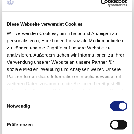
Kombination durchaus kritisch im Hinblick auf
den gelegentlichen Missbrauch durch
Diese Webseite verwendet Cookies
"Freizeit-User" ist, weil Naloxon in einem bislang
Wir verwenden Cookies, um Inhalte und Anzeigen zu
opiatfreien Organismus kein
personalisieren, Funktionen für soziale Medien anbieten
Entzugssyndrom auslösen und dadurch nicht
zu können und die Zugriffe auf unsere Website zu
aversiv wirken kann. Für Straßenabhängige
analysieren. Außerdem geben wir Informationen zu Ihrer
Verwendung unserer Website an unsere Partner für
wäre die Situation eine ganz andere: Hier
soziale Medien, Werbung und Analysen weiter. Unsere
würden bei intravenöser Applikation starke
Partner führen diese Informationen möglicherweise mit
weiteren Daten zusammen, die Sie ihnen bereitgestellt
Entzugssymptome, beginnend mit starker
haben oder die sie im Rahmen Ihrer Nutzung der Dienste
Übelkeit, ausgelöst.
gesammelt haben. Sie geben Einwilligung zu unseren
Einwilligungsauswahl
Cookies, wenn Sie unsere Webseite weiterhin
Notwendig
Andererseits bezweifelt der US-amerikanische
nutzen.
Datenschutzerklärung
|
Impressum
Hersteller die Validität der Daten von DEA
Präferenzen
(Schreiben der Firma Purdue an Mundipharma