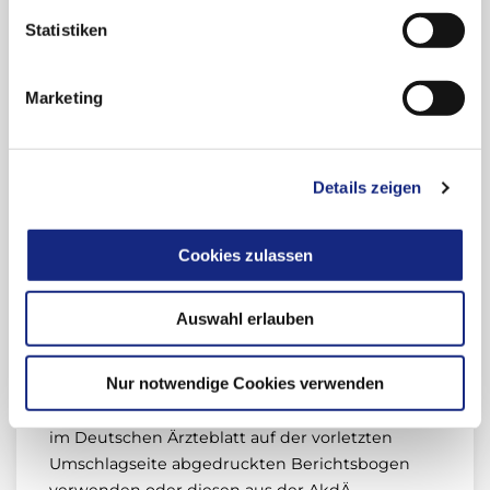
haltigen Präparaten (3) wird auf psychische
Statistiken
Störungen hingewiesen. Danach ist in seltenen
Fällen mit dem Auftreten einer Depression oder
Marketing
der Verschlimmerung einer bestehenden
Depression, Angstgefühlen,
Stimmungsschwankungen und Aggressivität zu
rechnen. Sehr selten wurde auch über
Details zeigen
Suizidgedanken und Suizidversuche berichtet.
Die AkdÄ bittet diesbezüglich um anhaltende
Cookies zulassen
Aufmerksamkeit, insbesondere bei Patienten
mit entsprechenden psychiatrischen
Vorerkrankungen.
Auswahl erlauben
Bitte teilen Sie der AkdÄ alle beobachteten
Nur notwendige Cookies verwenden
Nebenwirkungen (auch Verdachtsfälle) mit. Sie
können dafür den in regelmäßigen Abständen
im Deutschen Ärzteblatt auf der vorletzten
Umschlagseite abgedruckten Berichtsbogen