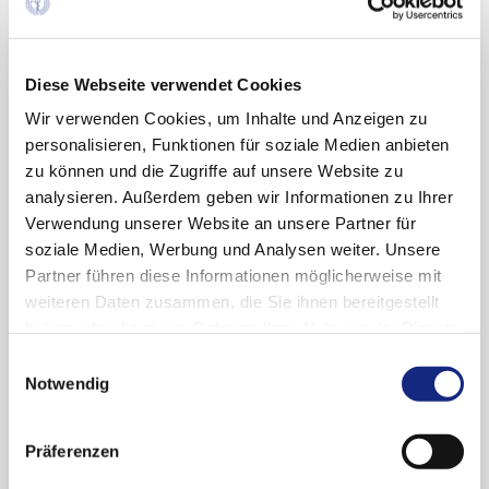
erheblich gebessert, und die Suizidideen hatten
nachgelassen. Auch die Hypersomnie war
verschwunden.
Diese Webseite verwendet Cookies
Wir verwenden Cookies, um Inhalte und Anzeigen zu
Im deutschen Spontanmeldesystem
personalisieren, Funktionen für soziale Medien anbieten
(gemeinsame Datenbank von BfArM und AkdÄ,
zu können und die Zugriffe auf unsere Website zu
Stand: 24.11.2005) sind 470 Verdachtsfälle
analysieren. Außerdem geben wir Informationen zu Ihrer
unerwünschter Arzneimittelwirkungen im
Verwendung unserer Website an unsere Partner für
Zusammenhang mit Isotretinoin erfasst. Davon
soziale Medien, Werbung und Analysen weiter. Unsere
betrafen 96 Meldungen (20,4 Prozent)
Partner führen diese Informationen möglicherweise mit
psychiatrische Störungen, darunter 22 Fälle
weiteren Daten zusammen, die Sie ihnen bereitgestellt
einer Depression und sieben über
haben oder die sie im Rahmen Ihrer Nutzung der Dienste
Suizidgedanken bzw. Suizidversuch. Nur
gesammelt haben. Sie geben Einwilligung zu unseren
zweimal wird eine Schlafstörung genannt, in
Einwilligungsauswahl
Cookies, wenn Sie unsere Webseite weiterhin
Notwendig
einem Fall verbunden mit Angst, Schwindel und
nutzen.
Datenschutzerklärung
|
Impressum
Depression. In einem weiteren Bericht werden
Mattigkeit und Somnolenz angegeben.
Präferenzen
In den Fachinformationen zu Isotretinoin-