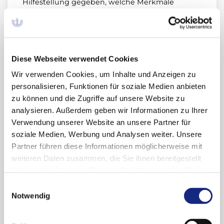
Hilfestellung gegeben, welche Merkmale
originalverpackte Produkte aufweisen und wie
eine möglicherweise manipulierte Packung
identifiziert werden kann. Die Etiketten sollen
vor der Impfung geprüft werden. Spritzen mit
Diese Webseite verwendet Cookies
Abweichungen vom beschriebenen Labelling
dürfen nicht verabreicht werden.
Wir verwenden Cookies, um Inhalte und Anzeigen zu
personalisieren, Funktionen für soziale Medien anbieten
Informationsbrief zu Gardasil® 9 vom
zu können und die Zugriffe auf unsere Website zu
November 2018
analysieren. Außerdem geben wir Informationen zu Ihrer
Verwendung unserer Website an unsere Partner für
soziale Medien, Werbung und Analysen weiter. Unsere
Partner führen diese Informationen möglicherweise mit
Links
weiteren Daten zusammen, die Sie ihnen bereitgestellt
haben oder die sie im Rahmen Ihrer Nutzung der Dienste
Anmeldung Newsletter "Drug Safety Mail"
gesammelt haben. Sie geben Einwilligung zu unseren
Einwilligungsauswahl
Newsletter-Archiv "Drug Safety Mail"
Cookies, wenn Sie unsere Webseite weiterhin
Notwendig
nutzen.
Datenschutzerklärung
|
Impressum
Meldung unerwünschter Arzneimittelwirkungen
(UAW)