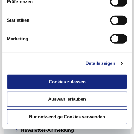
Präferenzen
Arzneimittelsicherheit (Übersicht)
Statistiken
Beitrag teilen:
Marketing
Zur Übersicht
Details zeigen
Cookies zulassen
Auswahl erlauben
Verwandte Dokumente zu
diesem Thema:
Nur notwendige Cookies verwenden
Newsletter-Anmeldung