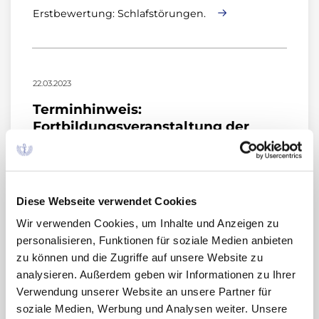
Erstbewertung: Schlafstörungen.
22.03.2023
Terminhinweis:
Fortbildungsveranstaltung der
AkdÄ in Halle am 22. April 2023
AkdÄ News 2023-10
Am Samstag, den 22. April 2023 findet eine
Diese Webseite verwendet Cookies
gemeinsame Fortbildungsveranstaltung der
Wir verwenden Cookies, um Inhalte und Anzeigen zu
AkdÄ mit der Ärztekammer Sachsen-Anhalt und
personalisieren, Funktionen für soziale Medien anbieten
der Kassenärztlichen Vereinigung Sachsen-
zu können und die Zugriffe auf unsere Website zu
Anhalt statt.
analysieren. Außerdem geben wir Informationen zu Ihrer
Verwendung unserer Website an unsere Partner für
soziale Medien, Werbung und Analysen weiter. Unsere