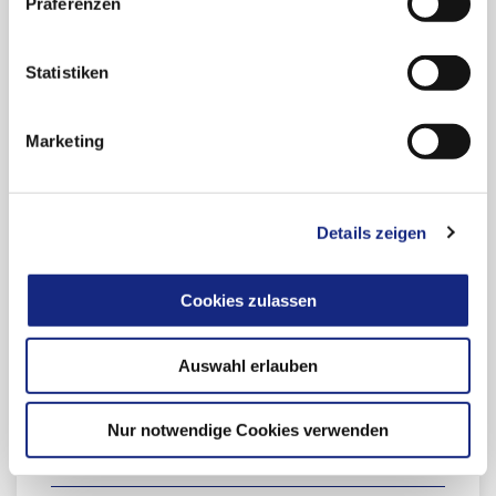
Präferenzen
Stellungnahme der AkdÄ zur frühen
Nutzenbewertung § 35a SGB V:
Donanemab (Kisunla®)
Statistiken
AkdÄ News 2026-06
Donanemab (Kisunla®) – frühe Alzheimer-
Marketing
Krankheit, mit bestätigter Amyloid-Pathologie,
ApoE ε4-Nichtträger od. heterozygote ApoE ε4-
Träger.
Details zeigen
Cookies zulassen
Auswahl erlauben
Archiv
Nur notwendige Cookies verwenden
2026