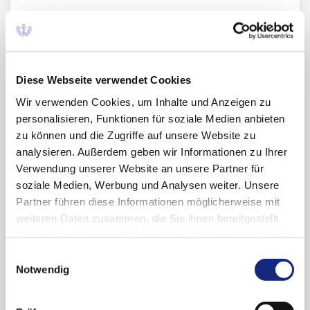
20.03.2026
Terminhinweis: Gemeinsame
Diese Webseite verwendet Cookies
Fortbildungsveranstaltung der
Wir verwenden Cookies, um Inhalte und Anzeigen zu
AkdÄ mit der Ärztekammer
personalisieren, Funktionen für soziale Medien anbieten
Sachsen-Anhalt und der
zu können und die Zugriffe auf unsere Website zu
Kassenärztlichen Vereinigung
analysieren. Außerdem geben wir Informationen zu Ihrer
Sachsen-Anhalt am 18. April 2026
Verwendung unserer Website an unsere Partner für
AkdÄ News 2026-07
soziale Medien, Werbung und Analysen weiter. Unsere
Partner führen diese Informationen möglicherweise mit
Diese Veranstaltung ist mit 5
weiteren Daten zusammen, die Sie ihnen bereitgestellt
Fortbildungspunkten anerkannt.
haben oder die sie im Rahmen Ihrer Nutzung der Dienste
gesammelt haben. Sie geben Einwilligung zu unseren
Einwilligungsauswahl
Cookies, wenn Sie unsere Webseite weiterhin
Notwendig
nutzen.
Datenschutzerklärung
|
Impressum
09.03.2026