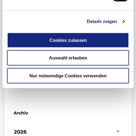
09.12.2019
News 2019-62
Details zeigen
Arzneimittelkommission der deutschen
Ärzteschaft (AkdÄ) vom 09.12.2019
Cookies zulassen
Multiple Sklerose: Neue Standards für die
Planung klinischer Studien erforderlich –
Auswahl erlauben
Perspektiven von Betroffenen stärker
berücksichtigen.
Nur notwendige Cookies verwenden
Archiv
2026