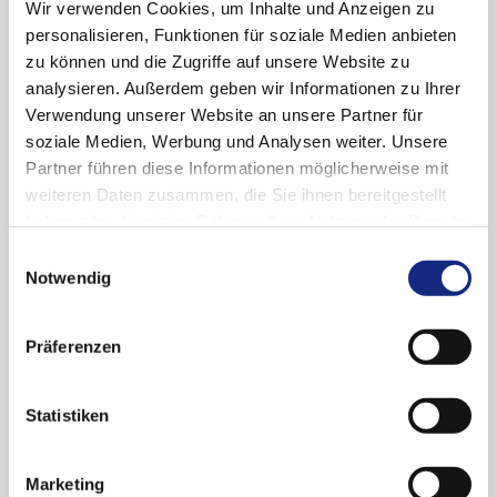
Arzneimittelkommission der deutschen
Wir verwenden Cookies, um Inhalte und Anzeigen zu
Ärzteschaft (AkdÄ) vom 10.12.2019
personalisieren, Funktionen für soziale Medien anbieten
zu können und die Zugriffe auf unsere Website zu
Neue Auflage des Leitfadens der AkdÄ „Orale
analysieren. Außerdem geben wir Informationen zu Ihrer
Antikoagulation bei nicht valvulärem
Verwendung unserer Website an unsere Partner für
Vorhofflimmern“.
soziale Medien, Werbung und Analysen weiter. Unsere
Partner führen diese Informationen möglicherweise mit
weiteren Daten zusammen, die Sie ihnen bereitgestellt
haben oder die sie im Rahmen Ihrer Nutzung der Dienste
10.12.2019
gesammelt haben. Sie geben Einwilligung zu unseren
Einwilligungsauswahl
News 2019-64
Cookies, wenn Sie unsere Webseite weiterhin
Notwendig
nutzen.
Datenschutzerklärung
|
Impressum
Arzneimittelkommission der deutschen
Ärzteschaft (AkdÄ) vom 10.12.2019
Präferenzen
Stellungnahme der AkdÄ zu Cemiplimab
(Libtayo®) – frühe Nutzenbewertung § 35a SGB
Statistiken
V.
Marketing