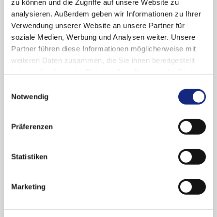
zu können und die Zugriffe auf unsere Website zu
AkdÄ News 2025-27
analysieren. Außerdem geben wir Informationen zu Ihrer
Nivolumab (Opdivo®) – Neues
Verwendung unserer Website an unsere Partner für
Anwendungsgebiet: Leberzellkarzinom, nicht
soziale Medien, Werbung und Analysen weiter. Unsere
resezierbar oder fortgeschritten, Erstlinie,
Partner führen diese Informationen möglicherweise mit
Kombination mit Ipilimumab.
weiteren Daten zusammen, die Sie ihnen bereitgestellt
haben oder die sie im Rahmen Ihrer Nutzung der Dienste
gesammelt haben. Sie geben Einwilligung zu unseren
Einwilligungsauswahl
Cookies, wenn Sie unsere Webseite weiterhin
Notwendig
nutzen.
Datenschutzerklärung
|
Impressum
Präferenzen
Archiv
Statistiken
2026
Juli (4)
Marketing
2025
Juni (2)
Mai (3)
Dezember (5)