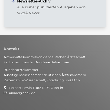
Newsletter-Archiv
Januar (3)
März (3)
Mai (5)
Alle bisher publizierten Ausgaben von
Februar (6)
April (9)
"AkdÄ News".
Januar (9)
März (7)
Februar (4)
Januar (6)
Kontakt
Arzneimittelkommission der deutschen Ärzteschaft
Fachausschuss der Bundesärztekammer
Bundesärztekammer
Arbeitsgemeinschaft der deutschen Ärztekammern
Dezernat 6 – Wissenschaft, Forschung und Ethik
Herbert-Lewin-Platz 1, 10623 Berlin
akdae@baek.de