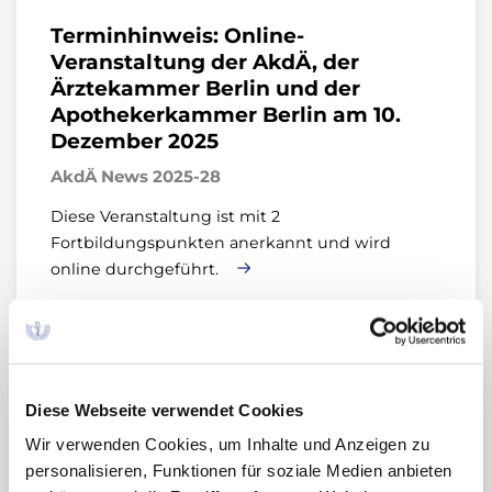
Terminhinweis: Online-
Veranstaltung der AkdÄ, der
Ärztekammer Berlin und der
Apothekerkammer Berlin am 10.
Dezember 2025
AkdÄ News 2025-28
Diese Veranstaltung ist mit 2
Fortbildungspunkten anerkannt und wird
online durchgeführt.
04.11.2025
Diese Webseite verwendet Cookies
Stellungnahme der AkdÄ zur frühen
Nutzenbewertung § 35a SGB V:
Wir verwenden Cookies, um Inhalte und Anzeigen zu
Nivolumab (Opdivo®)
personalisieren, Funktionen für soziale Medien anbieten