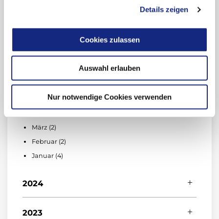
April (3)
Details zeigen
November (2)
März (4)
Oktober (3)
Februar (2)
Cookies zulassen
September (3)
Januar (3)
August (2)
Auswahl erlauben
Juli (1)
Juni (2)
Nur notwendige Cookies verwenden
Mai (2)
April (5)
März (2)
Februar (2)
Januar (4)
2024
Dezember (4)
2023
November (3)