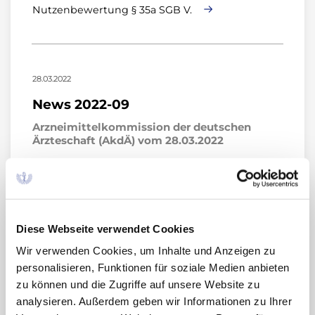
Nutzenbewertung § 35a SGB V.
28.03.2022
News 2022-09
Arzneimittelkommission der deutschen
Ärzteschaft (AkdÄ) vom 28.03.2022
Stellungnahme der AkdÄ zu Elbasvir/Grazoprevir
(neues AWG: chronische Hepatitis C, 12 bis < 18
Jahre) (Zepatier®) – frühe Nutzenbewertung §
35a SGB V.
Diese Webseite verwendet Cookies
Wir verwenden Cookies, um Inhalte und Anzeigen zu
personalisieren, Funktionen für soziale Medien anbieten
zu können und die Zugriffe auf unsere Website zu
11.03.2022
analysieren. Außerdem geben wir Informationen zu Ihrer
News 2022-07