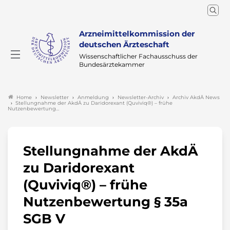
Arzneimittelkommission der
deutschen Ärzteschaft
Wissenschaftlicher Fachausschuss der
Bundesärztekammer
Newsletter
Anmeldung
Newsletter-Archiv
Archiv AkdÄ News
Home
Stellungnahme der AkdÄ zu Daridorexant (Quviviq®) – frühe
Nutzenbewertung…
Stellungnahme der AkdÄ
zu Daridorexant
(Quviviq®) – frühe
Nutzenbewertung § 35a
SGB V