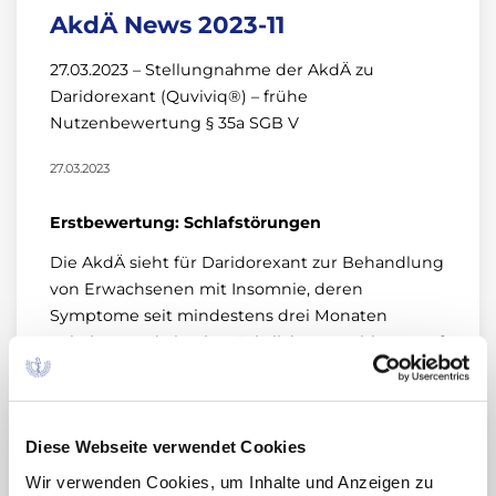
AkdÄ News 2023-11
27.03.2023 – Stellungnahme der AkdÄ zu
Daridorexant (Quviviq®) – frühe
Nutzenbewertung § 35a SGB V
27.03.2023
Erstbewertung: Schlafstörungen
Die AkdÄ sieht für Daridorexant zur Behandlung
von Erwachsenen mit Insomnie, deren
Symptome seit mindestens drei Monaten
anhalten und eine beträchtliche Auswirkung auf
die Tagesaktivität haben, einen Zusatznutzen
gegenüber der zweckmäßigen
Vergleichstherapie (ZVT) als nicht belegt an.
Diese Webseite verwendet Cookies
Der Beschluss sollte zeitlich begrenzt und der
Wir verwenden Cookies, um Inhalte und Anzeigen zu