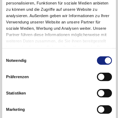
pharmazeutische Unternehmer aufgefordert
personalisieren, Funktionen für soziale Medien anbieten
werden, Studien vorzulegen, die alle relevanten
zu können und die Zugriffe auf unsere Website zu
Altersgruppen einschließen und bei
analysieren. Außerdem geben wir Informationen zu Ihrer
ausreichender Studien- und
Verwendung unserer Website an unsere Partner für
Nachbeobachtungsdauer geeignet sind, einen
soziale Medien, Werbung und Analysen weiter. Unsere
potenziellen Zusatznutzen von Daridorexant
Partner führen diese Informationen möglicherweise mit
hinsichtlich Schlafqualität, Tagesbefindlichkeit
weiteren Daten zusammen, die Sie ihnen bereitgestellt
sowie Abhängigkeitspotenzial und
haben oder die sie im Rahmen Ihrer Nutzung der Dienste
Entzugssymptomatik im Vergleich zur ZVT zu
gesammelt haben. Sie geben Einwilligung zu unseren
Einwilligungsauswahl
prüfen.
Cookies, wenn Sie unsere Webseite weiterhin
Notwendig
nutzen.
Datenschutzerklärung
|
Impressum
Über den Zusatznutzen beschließt der G-BA.
Präferenzen
®
Informationen zu Daridorexant (Quviviq
):
AkdÄ-Stellungnahme
Statistiken
G-BA: Unterlagen
(u. a. frühe
Marketing
Nutzenbewertung, Dossier des Herstellers)