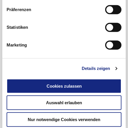
Präferenzen
Termin:
Samstag, 11. März 2023
Statistiken
Zeit:
10.00–16.15 Uhr
Tagungsort:
Marketing
Kaiserin-Friedrich-Stiftung, Hörsaal,
Robert-Koch-Platz 7, 10115 Berlin
Details zeigen
Auskunft & Anmeldung:
Karoline Luzar
Arzneimittelkommission der deutschen
Cookies zulassen
Ärzteschaft
Fachausschuss der Bundesärztekammer
Auswahl erlauben
Dezernat 1 – Ärztliche Versorgung und
Arzneimittel
Telefon: 030 400456-500, Fax: 030
Nur notwendige Cookies verwenden
400456-555,