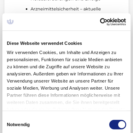
Arzneimittelsicherheit – aktuelle
Themen und Fallbeispiele
Die Therapie des Bluthochdrucks aus
hausärztlicher Sicht
Diese Webseite verwendet Cookies
Neu zugelassene Arzneimittel in
Deutschland: Aktuelle Daten zur
Wir verwenden Cookies, um Inhalte und Anzeigen zu
allgemeinen Verordnungs- und
personalisieren, Funktionen für soziale Medien anbieten
Marktentwicklung
zu können und die Zugriffe auf unsere Website zu
analysieren. Außerdem geben wir Informationen zu Ihrer
Update: Was gibt es Neues in der
Verwendung unserer Website an unsere Partner für
Diabetologie und in der Onkologie?
soziale Medien, Werbung und Analysen weiter. Unsere
Das ausführliche Programm finden Sie hier:
Partner führen diese Informationen möglicherweise mit
weiteren Daten zusammen, die Sie ihnen bereitgestellt
Programm-Flyer
haben oder die sie im Rahmen Ihrer Nutzung der Dienste
gesammelt haben. Sie geben Einwilligung zu unseren
Einwilligungsauswahl
Mit 6 Fortbildungspunkten anerkannt, die
Cookies, wenn Sie unsere Webseite weiterhin
Notwendig
Teilnahme ist kostenlos.
nutzen.
Datenschutzerklärung
|
Impressum