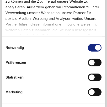
zu können und die Zugriffe auf unsere Website zu
Stellungnahme der AkdÄ zur frühen
analysieren. Außerdem geben wir Informationen zu Ihrer
Nutzenbewertung § 35a SGB V:
Verwendung unserer Website an unsere Partner für
Ciltacabtagen autoleucel
soziale Medien, Werbung und Analysen weiter. Unsere
(Carvykti®)
Partner führen diese Informationen möglicherweise mit
AkdÄ News 2025-10
weiteren Daten zusammen, die Sie ihnen bereitgestellt
haben oder die sie im Rahmen Ihrer Nutzung der Dienste
Ciltacabtagen autoleucel (Carvykti®) – Neues
gesammelt haben. Sie geben Einwilligung zu unseren
Anwendungsgebiet / Neubewertung Orphan >
Einwilligungsauswahl
Cookies, wenn Sie unsere Webseite weiterhin
30 Mio: Multiples Myelom, nach mind. 1
Notwendig
nutzen.
Datenschutzerklärung
|
Impressum
Vortherapie, refraktär ggü. Lenalidomid.
Präferenzen
02.04.2025
Statistiken
"Bulletin zur
Arzneimittelsicherheit" – Ausgabe
Marketing
1/2025 erschienen
AkdÄ News 2025-09