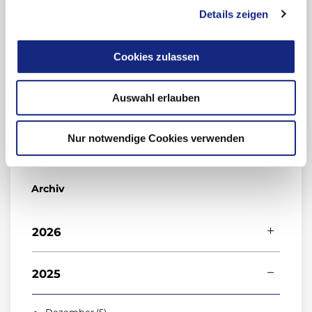
Details zeigen
Das "Bulletin zur Arzneimittelsicherheit –
Informationen aus BfArM und PEI" informiert
aus beiden Bundesoberbehörden über aktuelle
Cookies zulassen
Aspekte der Risikobewertung von
Arzneimitteln.
Auswahl erlauben
Nur notwendige Cookies verwenden
Archiv
2026
Juli (4)
2025
Juni (2)
Mai (3)