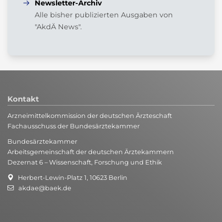
Newsletter-Archiv
Januar (3)
März (3)
Mai (5)
Alle bisher publizierten Ausgaben von
Februar (6)
April (9)
"AkdÄ News".
Januar (9)
März (7)
Februar (4)
Januar (6)
Kontakt
Arzneimittelkommission der deutschen Ärzteschaft
Fachausschuss der Bundesärztekammer
Bundesärztekammer
Arbeitsgemeinschaft der deutschen Ärztekammern
Dezernat 6 – Wissenschaft, Forschung und Ethik
Herbert-Lewin-Platz 1, 10623 Berlin
akdae@baek.de