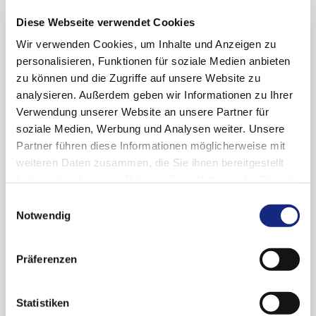
Kassenärztlichen Vereinigung Thüringen am
Diese Webseite verwendet Cookies
02.06.2021.
Wir verwenden Cookies, um Inhalte und Anzeigen zu
personalisieren, Funktionen für soziale Medien anbieten
zu können und die Zugriffe auf unsere Website zu
analysieren. Außerdem geben wir Informationen zu Ihrer
10.05.2021
Verwendung unserer Website an unsere Partner für
News 2021-18
soziale Medien, Werbung und Analysen weiter. Unsere
Arzneimittelkommission der deutschen
Partner führen diese Informationen möglicherweise mit
Ärzteschaft (AkdÄ) vom 10.05.2021
weiteren Daten zusammen, die Sie ihnen bereitgestellt
haben oder die sie im Rahmen Ihrer Nutzung der Dienste
Stellungnahme der AkdÄ zu Dupilumab (neues
gesammelt haben. Sie geben Einwilligung zu unseren
AWG: atopische Dermatitis, 6–11 Jahre)
Einwilligungsauswahl
Cookies, wenn Sie unsere Webseite weiterhin
Notwendig
(Dupixent®) – frühe Nutzenbewertung § 35a
nutzen.
Datenschutzerklärung
|
Impressum
SGB V.
Präferenzen
Statistiken