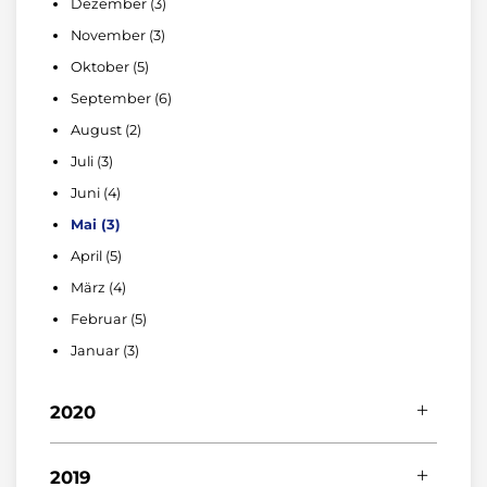
Dezember (3)
März (2)
Mai (3)
Juli (6)
September (4)
November (3)
Februar (2)
April (4)
Juni (3)
August (4)
Oktober (5)
Januar (4)
März (9)
Mai (5)
Juli (3)
September (6)
Februar (1)
März (7)
Juni (3)
August (2)
Januar (4)
Februar (3)
Mai (3)
Juli (3)
Januar (3)
April (6)
Juni (4)
März (5)
Mai (3)
Februar (3)
April (5)
Januar (2)
März (4)
Februar (5)
Januar (3)
2020
Dezember (2)
2019
November (4)