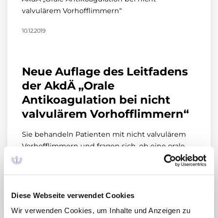
valvulärem Vorhofflimmern“
10.12.2019
Neue Auflage des Leitfadens
der AkdÄ „Orale
Antikoagulation bei nicht
valvulärem Vorhofflimmern“
Sie behandeln Patienten mit nicht valvulärem
Vorhofflimmern und fragen sich, ob eine orale
Antikoagulation angezeigt ist – und wenn ja, mit
welchem Präparat? Empfehlungen dazu gibt der
Leitfaden der AkdÄ „Orale Antikoagulation bei
nicht valvulärem Vorhofflimmern“, der nun in
Diese Webseite verwendet Cookies
der dritten, überarbeiteten Auflage vorliegt.
Wir verwenden Cookies, um Inhalte und Anzeigen zu