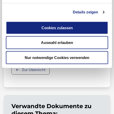
Auflage – das neue Antidot Andexanet alfa
gegen Apixaban und Rivaroxaban.
Details zeigen
Leitfaden „Orale Antikoagulation bei nicht
valvulärem Vorhofflimmern“, 3. Auflage 2019
Cookies zulassen
Auswahl erlauben
Beitrag teilen:
Nur notwendige Cookies verwenden
Zur Übersicht
Verwandte Dokumente zu
diesem Thema: