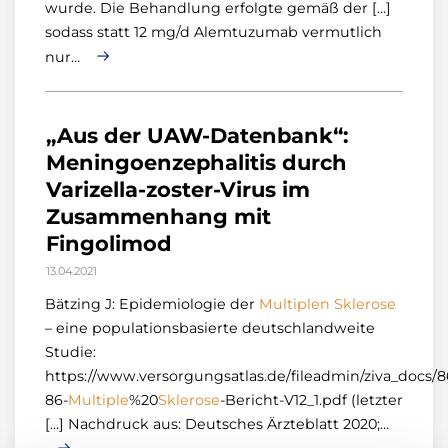
wurde. Die Behandlung erfolgte gemäß der [...]
sodass statt 12 mg/d Alemtuzumab vermutlich
nur…
„Aus der UAW-Datenbank“:
Meningoenzephalitis durch
Varizella-zoster-Virus im
Zusammenhang mit
Fingolimod
13.04.2021
Bätzing J: Epidemiologie der
Multiplen
Sklerose
– eine populationsbasierte deutschlandweite
Studie:
https://www.versorgungsatlas.de/fileadmin/ziva_docs/8
86-
Multiple
%20
Sklerose
-Bericht-V12_1.pdf (letzter
[...] Nachdruck aus: Deutsches Ärzteblatt 2020;…