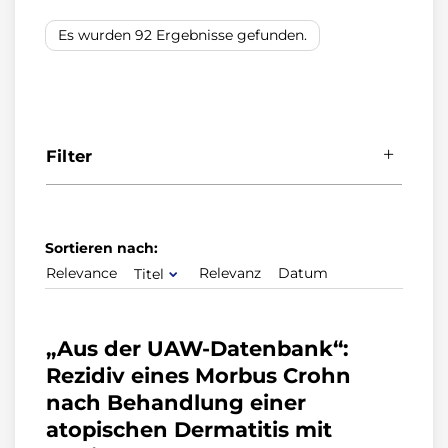
Es wurden 92 Ergebnisse gefunden.
Filter
Typ
Sortieren nach:
Drug Safety Mail
(22)
Relevance
Relevanz
Datum
Titel
Arzneiverordnung in der Praxis
(18)
Bekanntmachungen
(15)
„Aus der UAW-Datenbank“:
Seiten
(14)
Rezidiv eines Morbus Crohn
Dateien
(12)
nach Behandlung einer
Bewertete Wirkstoffe
(10)
atopischen Dermatitis mit