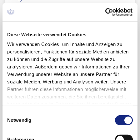
Änderung der Fach- und
Gebrauchsinformationen
Diese Webseite verwendet Cookies
aufgrund von PSUR Single
Wir verwenden Cookies, um Inhalte und Anzeigen zu
Assessment-Verfahren
personalisieren, Funktionen für soziale Medien anbieten
zu können und die Zugriffe auf unsere Website zu
07.02.2025
analysieren. Außerdem geben wir Informationen zu Ihrer
Nebenwirkungen Beschluss der CMDh* vom
Verwendung unserer Website an unsere Partner für
25.07.2024 Cladribin (außer Arzneimittel mit
soziale Medien, Werbung und Analysen weiter. Unsere
Indikation
Multiple
Sklerose
) Zusammenfassung
Partner führen diese Informationen möglicherweise mit
des Risiko Fallberichte zum Übertritt von
weiteren Daten zusammen, die Sie ihnen bereitgestellt
Cladribin in die Muttermilch Betroffener
haben oder die sie im Rahmen Ihrer Nutzung der Dienste
gesammelt haben. Sie geben Einwilligung zu unseren
Einwilligungsauswahl
Cookies, wenn Sie unsere Webseite weiterhin
Notwendig
WirkstoffAktuell: Siponimod –
nutzen.
Datenschutzerklärung
|
Impressum
Sekundär progrediente Multiple
Präferenzen