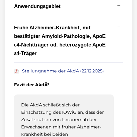
Anwendungsgebiet
(Stand: Juni 2025)
Frühe Alzheimer-Krankheit, mit
Behandlung Erwachsener mit klinisch
bestätigter Amyloid-Pathologie, ApoE
diagnostizierter leichter kognitiver Störung
ε4-Nichtträger od. heterozygote ApoE
und leichter Demenz aufgrund der
ε4-Träger
Alzheimer-Krankheit
(zusammengenommen frühe Alzheimer-
Krankheit) mit bestätigter Amyloid-
Stellungnahme der AkdÄ (22.12.2025)
Pathologie, die ApoE ε4-Nichtträger oder
heterozygote ApoE ε4-Träger sind.
Fazit der AkdÄ*
Die AkdÄ schließt sich der
Einschätzung des IQWiG an, dass der
Zusatznutzen von Lecanemab bei
Erwachsenen mit früher Alzheimer-
Krankheit bei beiden