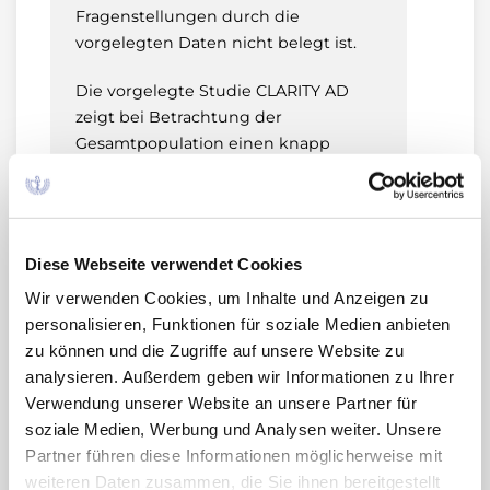
Fragenstellungen durch die
vorgelegten Daten nicht belegt ist.
Die vorgelegte Studie CLARITY AD
zeigt bei Betrachtung der
Gesamtpopulation einen knapp
signifikanten, bei separater
Betrachtung von MCI (Mild Cognitive
Impairment) und leichter AD
(Alzheimer-Demenz) einen
Diese Webseite verwendet Cookies
numerischen Vorteil hinsichtlich der
Wir verwenden Cookies, um Inhalte und Anzeigen zu
Progression der Alzheimer-Krankheit.
personalisieren, Funktionen für soziale Medien anbieten
Aufgrund des Studiendesigns ist kein
zu können und die Zugriffe auf unsere Website zu
Vergleich von Lecanemab gegenüber
analysieren. Außerdem geben wir Informationen zu Ihrer
Acetylcholinesterase-Hemmern
Verwendung unserer Website an unsere Partner für
möglich. Die Aussagesicherheit ist
soziale Medien, Werbung und Analysen weiter. Unsere
eingeschränkt durch eine unklare
Partner führen diese Informationen möglicherweise mit
Übertragbarkeit der
weiteren Daten zusammen, die Sie ihnen bereitgestellt
Studienergebnisse auf die