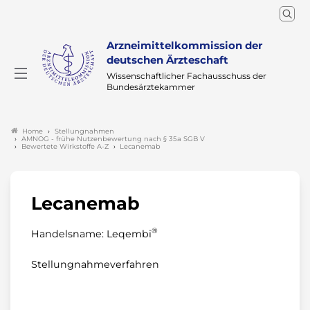
Arzneimittelkommission der
deutschen Ärzteschaft
Wissenschaftlicher Fachausschuss der
Bundesärztekammer
Stellungnahmen
Home
AMNOG - frühe Nutzenbewertung nach § 35a SGB V
Bewertete Wirkstoffe A-Z
Lecanemab
Lecanemab
®
Handelsname: Leqembi
Stellungnahmeverfahren