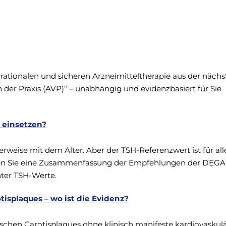
r rationalen und sicheren Arzneimitteltherapie aus der näch
der Praxis (AVP)“ – unabhängig und evidenzbasiert für Sie
n einsetzen?
rweise mit dem Alter. Aber der TSH-Referenzwert ist für all
finden Sie eine Zusammenfassung der Empfehlungen der DEG
hter TSH-Werte.
isplaques – wo ist die Evidenz?
schen Carotisplaques ohne klinisch manifeste kardiovaskul