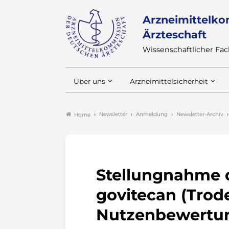
Arzneimittelko
Ärzteschaft
Wissenschaftlicher F
Über uns
Arzneimittelsicherheit
Newsletter
Anmeldung
Newsletter-Archiv
Home
Stellungnahme 
govitecan (Trode
Nutzenbewertun