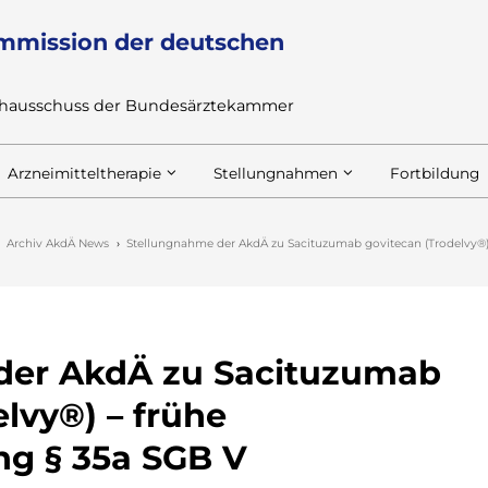
mmission der deutschen
achausschuss der Bundesärztekammer
Arzneimitteltherapie
Stellungnahmen
Fortbildung
Archiv AkdÄ News
Stellungnahme der AkdÄ zu Sacituzumab govitecan (Trodelvy®)
der AkdÄ zu Sacituzumab
lvy®) – frühe
g § 35a SGB V