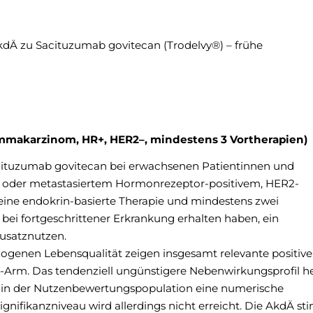
kdÄ zu Sacituzumab govitecan (Trodelvy®) – frühe
makarzinom, HR+, HER2–, mindestens 3 Vortherapien)
acituzumab govitecan bei erwachsenen Patientinnen und
m oder metastasiertem Hormonrezeptor-positivem, HER2-
ne endokrin-basierte Therapie und mindestens zwei
 bei fortgeschrittener Erkrankung erhalten haben, ein
Zusatznutzen.
ogenen Lebensqualität zeigen insgesamt relevante positive
-Arm. Das tendenziell ungünstigere Nebenwirkungsprofil h
eht in der Nutzenbewertungspopulation eine numerische
gnifikanzniveau wird allerdings nicht erreicht. Die AkdÄ s