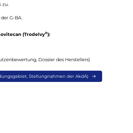
 zu.
 der G-BA.
®
ovitecan (Trodelvy
):
Nutzenbewertung, Dossier des Herstellers)
dungsgebiet, Stellungnahmen der AkdÄ)