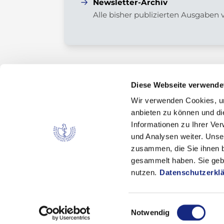
Newsletter-Archiv
Alle bisher publizierten Ausgaben
Diese Webseite verwende
Wir verwenden Cookies, um
Kontakt
anbieten zu können und di
Arzneimittelkommission der deutschen Ärztes
Informationen zu Ihrer Ve
Fachausschuss der Bundesärztekammer
und Analysen weiter. Unse
zusammen, die Sie ihnen b
Bundesärztekammer
gesammelt haben. Sie gebe
Arbeitsgemeinschaft der deutschen Ärzteka
nutzen.
Datenschutzerkl
Dezernat 6 – Wissenschaft, Forschung und Eth
Herbert-Lewin-Platz 1, 10623 Berlin
akdae@baek.de
Einwilligungsauswahl
Notwendig